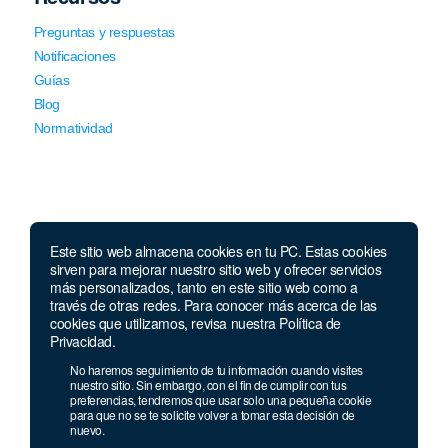
Preguntas y respuestas
Notificaciones
Guías
Blog
Normatividad
Este sitio web almacena cookies en tu PC. Estas cookies
sirven para mejorar nuestro sitio web y ofrecer servicios
Llámanos
más personalizados, tanto en este sitio web como a
través de otras redes. Para conocer más acerca de las
Lunes a viernes de 7:00 a.m. a 5:30 p.m. Sábados de 8 a.m
cookies que utilizamos, revisa nuestra Política de
a 12 p.m.
Privacidad.
Celular y Whatsapp:
957 709 035
No haremos seguimiento de tu información cuando visites
Teléfono:
(1) 640 94 30
nuestro sitio. Sin embargo, con el fin de cumplir con tus
preferencias, tendremos que usar solo una pequeña cookie
Celular:
915 244 989
para que no se te solicite volver a tomar esta decisión de
nuevo.