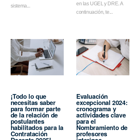
en las UGEL y DRE. A
sistema...
continuación, te...
¡Todo lo que
Evaluación
necesitas saber
excepcional 2024:
para formar parte
cronograma y
de la relación de
actividades clave
postulantes
para el
habilitados para la
Nombramiento de
Contratación
profesores
Docente 2025!
interinos