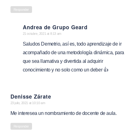
Responder
Andrea de Grupo Geard
says:
21 octubre, 2021 at 8:13 am
Saludos Demetrio, así es, todo aprendizaje de ir
acompañado de una metodología dinámica, para
que sea llamativa y divertida al adquirir
conocimiento y no solo como un deber 👍
Denisse Zárate
says:
23 julio, 2021 at 10:10 am
Me interesea un nombramiento de docente de aula.
Responder