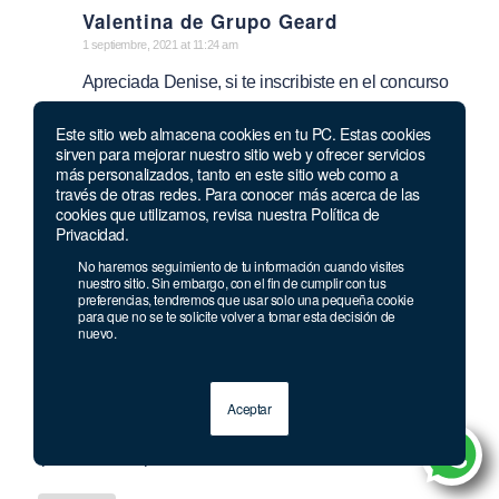
Valentina de Grupo Geard
says:
1 septiembre, 2021 at 11:24 am
Apreciada Denise, si te inscribiste en el concurso
de Nombramiento, recuerda que este presenta
Este sitio web almacena cookies en tu PC. Estas cookies
prueba el próximo 30 de octubre 2021, prepárate
sirven para mejorar nuestro sitio web y ofrecer servicios
más personalizados, tanto en este sitio web como a
con nosotros para tener un excelente puntaje, todo
través de otras redes. Para conocer más acerca de las
el detalle en el siguiente enlace
cookies que utilizamos, revisa nuestra Política de
Privacidad.
https://grupogeard.com/nombramiento
No haremos seguimiento de tu información cuando visites
nuestro sitio. Sin embargo, con el fin de cumplir con tus
preferencias, tendremos que usar solo una pequeña cookie
para que no se te solicite volver a tomar esta decisión de
Milton
nuevo.
says:
8 mayo, 2021 at 11:00 am
Soy estudiante e terminado mis estudio en eiger
Aceptar
pucallpa ademas mi lengua originaria asheninka distrito
iparia coronel portillo