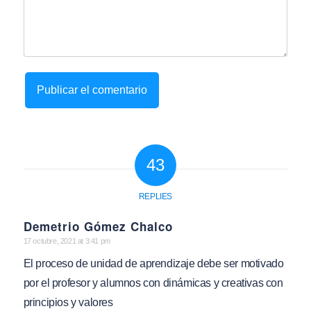
43
REPLIES
Demetrio Gómez Chalco
says:
17 octubre, 2021 at 3:41 pm
El proceso de unidad de aprendizaje debe ser motivado
por el profesor y alumnos con dinámicas y creativas con
principios y valores