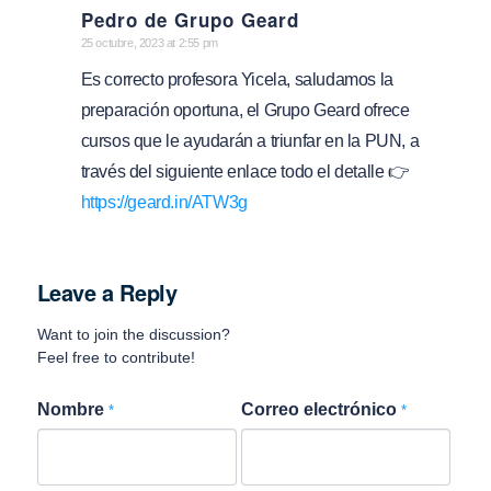
Pedro de Grupo Geard
says:
25 octubre, 2023 at 2:55 pm
Es correcto profesora Yicela, saludamos la
preparación oportuna, el Grupo Geard ofrece
cursos que le ayudarán a triunfar en la PUN, a
través del siguiente enlace todo el detalle 👉
https://geard.in/ATW3g
Leave a Reply
Want to join the discussion?
Feel free to contribute!
Nombre
Correo electrónico
*
*