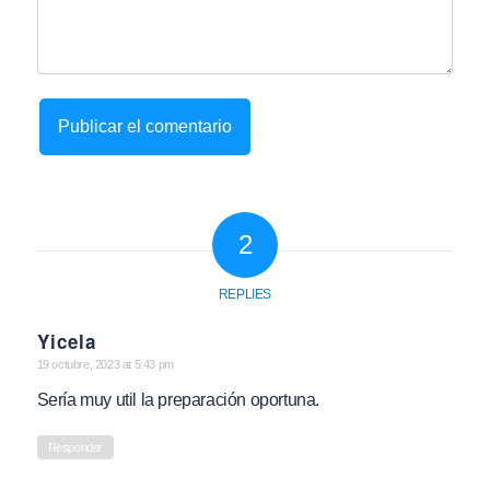
2
REPLIES
Yicela
says:
19 octubre, 2023 at 5:43 pm
Sería muy util la preparación oportuna.
Responder