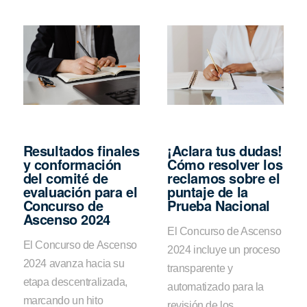
Resultados finales
¡Aclara tus dudas!
y conformación
Cómo resolver los
del comité de
reclamos sobre el
evaluación para el
puntaje de la
Concurso de
Prueba Nacional
Ascenso 2024
El Concurso de Ascenso
El Concurso de Ascenso
2024 incluye un proceso
2024 avanza hacia su
transparente y
etapa descentralizada,
automatizado para la
marcando un hito
revisión de los