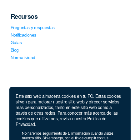
Recursos
Preguntas y respuestas
Notificaciones
Guías
Blog
Normatividad
Este sitio web almacena cookies en tu PC. Estas cookies
sirven para mejorar nuestro sitio web y ofrecer servicios
Llámanos
más personalizados, tanto en este sitio web como a
través de otras redes. Para conocer más acerca de las
Lunes a viernes de 7:00 a.m. a 5:30 p.m. Sábados de 8 a.m
cookies que utilizamos, revisa nuestra Política de
a 12 p.m.
Privacidad.
Celular y Whatsapp:
957 709 035
No haremos seguimiento de tu información cuando visites
Teléfono:
(1) 640 94 30
nuestro sitio. Sin embargo, con el fin de cumplir con tus