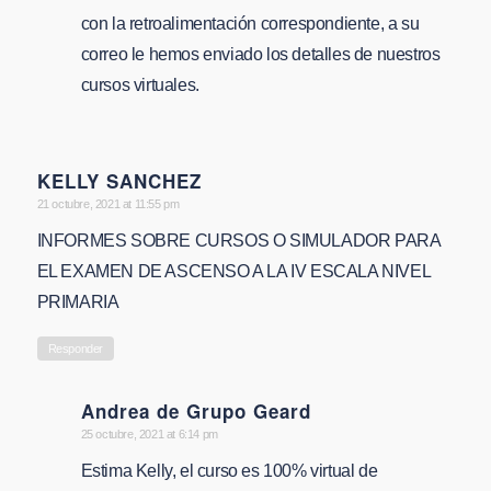
con la retroalimentación correspondiente, a su
correo le hemos enviado los detalles de nuestros
cursos virtuales.
KELLY SANCHEZ
says:
21 octubre, 2021 at 11:55 pm
INFORMES SOBRE CURSOS O SIMULADOR PARA
EL EXAMEN DE ASCENSO A LA IV ESCALA NIVEL
PRIMARIA
Responder
Andrea de Grupo Geard
says:
25 octubre, 2021 at 6:14 pm
Estima Kelly, el curso es 100% virtual de