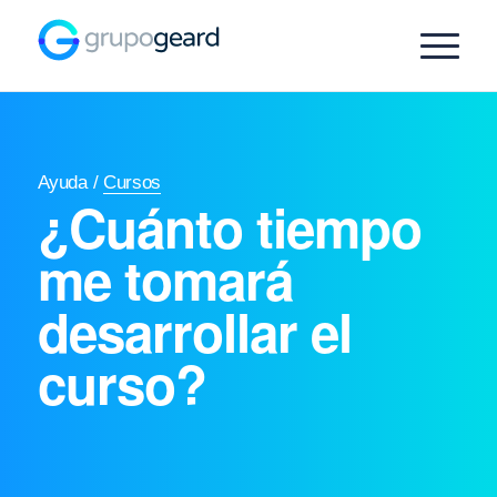
Ayuda
/
Cursos
¿Cuánto tiempo
me tomará
desarrollar el
curso?