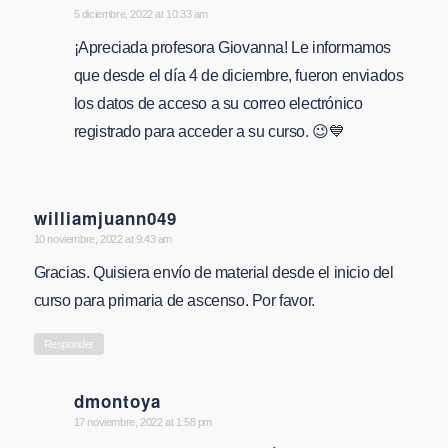
says:
5 diciembre, 2022 at 10:33 am
¡Apreciada profesora Giovanna! Le informamos
que desde el día 4 de diciembre, fueron enviados
los datos de acceso a su correo electrónico
registrado para acceder a su curso. 😉💙
williamjuann049
says:
10 noviembre, 2022 at 9:43 am
Gracias. Quisiera envío de material desde el inicio del
curso para primaria de ascenso. Por favor.
Responder
dmontoya
says:
17 noviembre, 2022 at 1:58 pm