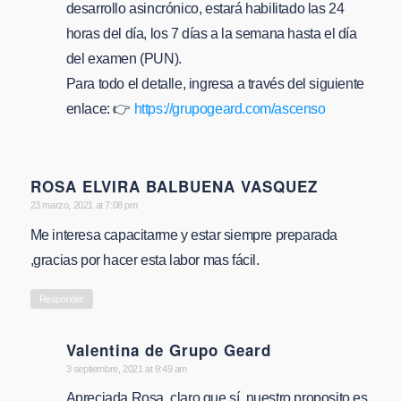
desarrollo asincrónico, estará habilitado las 24
horas del día, los 7 días a la semana hasta el día
del examen (PUN).
Para todo el detalle, ingresa a través del siguiente
enlace: 👉
https://grupogeard.com/ascenso
ROSA ELVIRA BALBUENA VASQUEZ
says:
23 marzo, 2021 at 7:08 pm
Me interesa capacitarme y estar siempre preparada
,gracias por hacer esta labor mas fácil.
Responder
Valentina de Grupo Geard
says:
3 septiembre, 2021 at 9:49 am
Apreciada Rosa, claro que sí, nuestro proposito es