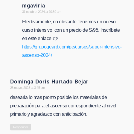
mgaviria
says:
31 octubre, 2024 at 10:39 am
Efectivamente, no obstante, tenemos un nuevo
curso intensivo, con un precio de S/95. Inscríbete
en este enlace 👉
https://grupogeard.com/pe/cursos/super-intensivo-
ascenso-2024/
Dominga Doris Hurtado Bejar
says:
28 mayo, 2023 at 3:45 pm
desearía lo mas pronto posible los materiales de
preparación para el ascenso correspondiente al nivel
primario y agradezco con anticipación.
Responder