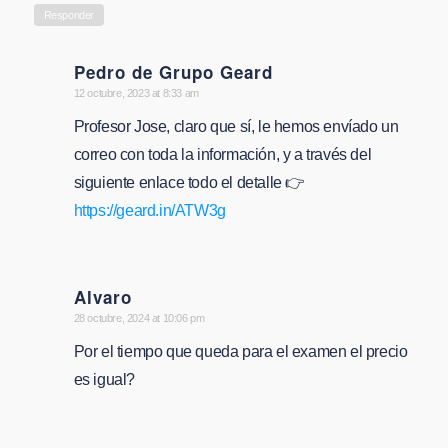
Responder
Pedro de Grupo Geard
says:
12 octubre, 2023 at 8:33 am
Profesor Jose, claro que sí, le hemos envíado un
correo con toda la información, y a través del
siguiente enlace todo el detalle 👉
https://geard.in/ATW3g
Alvaro
says:
28 octubre, 2024 at 10:06 pm
Por el tiempo que queda para el examen el precio
es igual?