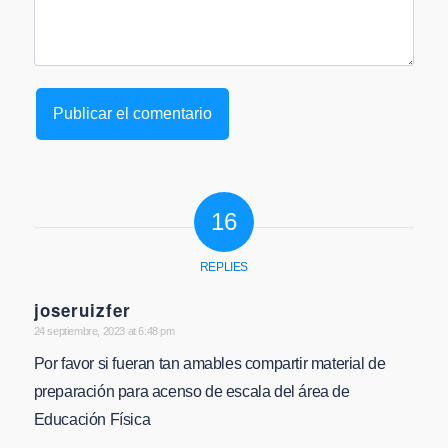
16
REPLIES
joseruizfer
says:
24 septiembre, 2023 at 6:48 pm
Por favor si fueran tan amables compartir material de
preparación para acenso de escala del área de
Educación Física