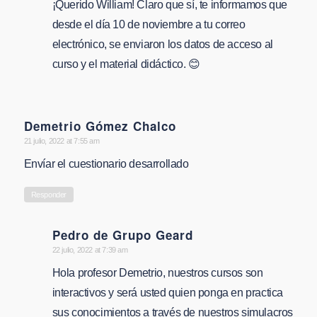
¡Querido William! Claro que sí, te informamos que
desde el día 10 de noviembre a tu correo
electrónico, se enviaron los datos de acceso al
curso y el material didáctico. 😊
Demetrio Gómez Chalco
says:
21 julio, 2022 at 7:55 am
Envíar el cuestionario desarrollado
Responder
Pedro de Grupo Geard
says:
22 julio, 2022 at 7:39 am
Hola profesor Demetrio, nuestros cursos son
interactivos y será usted quien ponga en practica
sus conocimientos a través de nuestros simulacros