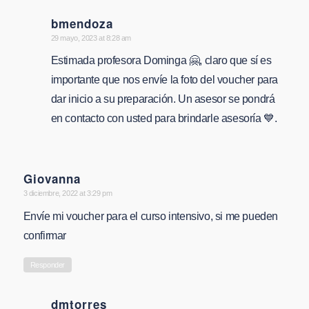
bmendoza
says:
29 mayo, 2023 at 8:28 am
Estimada profesora Dominga 🤗, claro que sí es
importante que nos envíe la foto del voucher para
dar inicio a su preparación. Un asesor se pondrá
en contacto con usted para brindarle asesoría 💙.
Giovanna
says:
3 diciembre, 2022 at 3:29 pm
Envíe mi voucher para el curso intensivo, si me pueden
confirmar
Responder
dmtorres