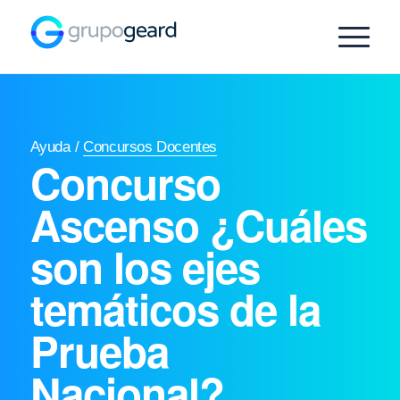
Ayuda
/
Concursos Docentes
Concurso
Ascenso ¿Cuáles
son los ejes
temáticos de la
Prueba
Nacional?