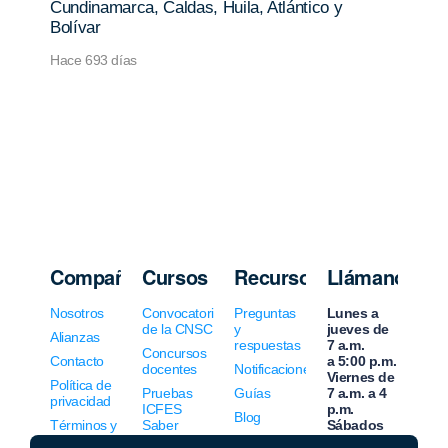
Cundinamarca, Caldas, Huila, Atlántico y
Bolívar
Hace 693 días
Compañía
Cursos
Recursos
Llámanos
Nosotros
Convocatorias
Preguntas
Lunes a
de la CNSC
y
jueves de
Alianzas
respuestas
7 a.m.
Concursos
Contacto
a 5:00 p.m.
docentes
Notificaciones
Viernes de
Política de
Pruebas
Guías
7 a.m. a 4
privacidad
ICFES
p.m.
Blog
Términos y
Saber
Sábados
condiciones
Normatividad
de 8 a.m. a