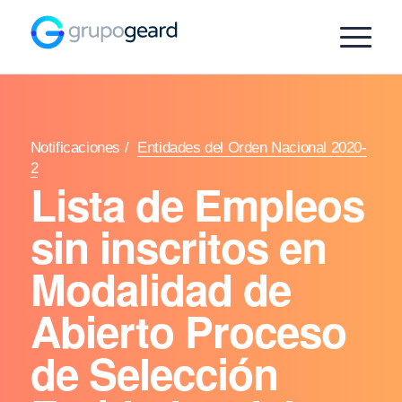
Notificaciones
/
Entidades del Orden Nacional 2020-
2
Lista de Empleos
sin inscritos en
Modalidad de
Abierto Proceso
de Selección