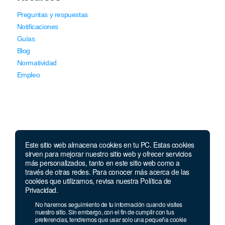
Preguntas y respuestas
Notificaciones
Guías
Blog
Normatividad
Empleo
Este sitio web almacena cookies en tu PC. Estas cookies
Llámanos
sirven para mejorar nuestro sitio web y ofrecer servicios
más personalizados, tanto en este sitio web como a
través de otras redes. Para conocer más acerca de las
Lunes a jueves de 7 a.m.
a 5:00 p.m. Viernes de
cookies que utilizamos, revisa nuestra Política de
7 a.m. a 4 p.m. Sábados de 8 a.m. a 2 p.m.
Privacidad.
Linea nacional:
01 8000 41 3000
No haremos seguimiento de tu información cuando visites
nuestro sitio. Sin embargo, con el fin de cumplir con tus
Celular y Whatsapp:
333 033 40 39
preferencias, tendremos que usar solo una pequeña cookie
Bogotá:
381 92 69