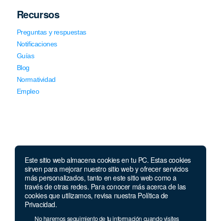
Recursos
Preguntas y respuestas
Notificaciones
Guías
Blog
Normatividad
Empleo
Este sitio web almacena cookies en tu PC. Estas cookies
Llámanos
sirven para mejorar nuestro sitio web y ofrecer servicios
más personalizados, tanto en este sitio web como a
través de otras redes. Para conocer más acerca de las
Lunes a jueves de 7 a.m.
a 5:00 p.m. Viernes de
cookies que utilizamos, revisa nuestra Política de
7 a.m. a 4 p.m. Sábados de 8 a.m. a 2 p.m.
Privacidad.
Linea nacional:
01 8000 41 3000
No haremos seguimiento de tu información cuando visites