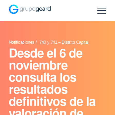
Notificaciones
/
740 y 741 – Distrito Capital
Desde el 6 de
noviembre
consulta los
resultados
definitivos de la
valoración de