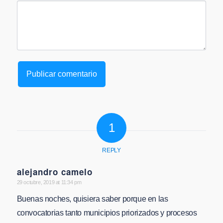
1
REPLY
alejandro camelo
says:
29 octubre, 2019 at 11:34 pm
Buenas noches, quisiera saber porque en las
convocatorias tanto municipios priorizados y procesos