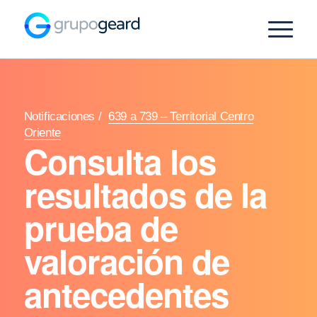
Notificaciones
/
639 a 739 – Territorial Centro
Oriente
Consulta los
resultados de la
prueba de
valoración de
antecedentes