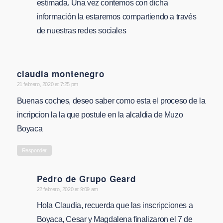
estimada. Una vez contemos con dicha
información la estaremos compartiendo a través
de nuestras redes sociales
claudia montenegro
says:
21 febrero, 2020 at 7:25 pm
Buenas coches, deseo saber como esta el proceso de la
incripcion la la que postule en la alcaldia de Muzo
Boyaca
Responder
Pedro de Grupo Geard
says:
22 febrero, 2020 at 9:09 am
Hola Claudia, recuerda que las inscripciones a
Boyaca, Cesar y Magdalena finalizaron el 7 de