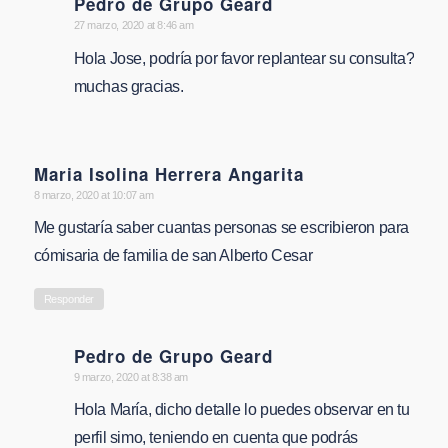
Pedro de Grupo Geard
says:
27 marzo, 2020 at 8:46 am
Hola Jose, podría por favor replantear su consulta?
muchas gracias.
Maria Isolina Herrera Angarita
says:
8 marzo, 2020 at 10:07 am
Me gustaría saber cuantas personas se escribieron para
cómisaria de familia de san Alberto Cesar
Responder
Pedro de Grupo Geard
says:
9 marzo, 2020 at 8:38 am
Hola María, dicho detalle lo puedes observar en tu
perfil simo, teniendo en cuenta que podrás