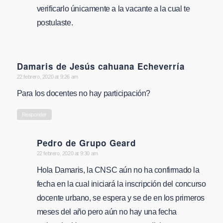
verificarlo únicamente a la vacante a la cual te
postulaste.
Damaris de Jesús cahuana Echeverría
says:
22 febrero, 2020 at 9:26 am
Para los docentes no hay participación?
Responder
Pedro de Grupo Geard
says:
22 febrero, 2020 at 9:30 am
Hola Damaris, la CNSC aún no ha confirmado la
fecha en la cual iniciará la inscripción del concurso
docente urbano, se espera y se de en los primeros
meses del año pero aún no hay una fecha