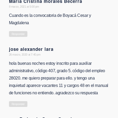
Maria Cristina morales Becerra
says:
8 marzo, 2021 at 5:00 pm
Cuando es la convocatoria de Boyacá Cesar y
Magdalena
Responder
jose alexander lara
says:
26 marzo, 2020 at 7:40 pm
hola buenas noches estoy inscrito para auxiliar
administrativo, código 407, grado 5. código del empleo
28020. me quiero preparar para ello. y tengo una
inquietud aparece vacantes 11 y cargos 48 en el manual
de funciones no entiendo. agradezco su respuesta
Responder