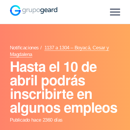
Notificaciones
/
1137 a 1304 – Boyacá, Cesar y
Magdalena
Hasta el 10 de
abril podrás
inscribirte en
algunos empleos
Publicado hace 2360 días