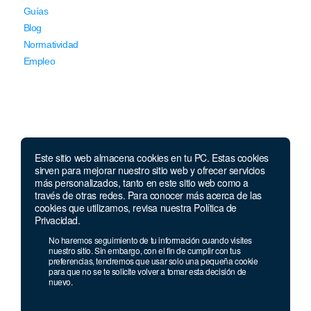
Guías
Blog
Normatividad
Empleo
Este sitio web almacena cookies en tu PC. Estas cookies
Llámanos
sirven para mejorar nuestro sitio web y ofrecer servicios
más personalizados, tanto en este sitio web como a
través de otras redes. Para conocer más acerca de las
Lunes a jueves de 7 a.m.
a 5:00 p.m. Viernes de
cookies que utilizamos, revisa nuestra Política de
7 a.m. a 4 p.m. Sábados de 8 a.m. a 2 p.m.
Privacidad.
Linea nacional:
01 8000 41 3000
No haremos seguimiento de tu información cuando visites
nuestro sitio. Sin embargo, con el fin de cumplir con tus
Celular y Whatsapp:
333 033 40 39
preferencias, tendremos que usar solo una pequeña cookie
Bogotá:
381 92 69
para que no se te solicite volver a tomar esta decisión de
nuevo.