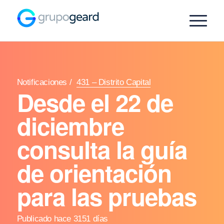
Notificaciones
/
431 – Distrito Capital
Desde el 22 de
diciembre
consulta la guía
de orientación
para las pruebas
Publicado hace 3151 días