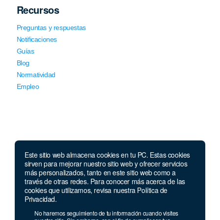
Recursos
Preguntas y respuestas
Notificaciones
Guías
Blog
Normatividad
Empleo
Este sitio web almacena cookies en tu PC. Estas cookies
Llámanos
sirven para mejorar nuestro sitio web y ofrecer servicios
más personalizados, tanto en este sitio web como a
través de otras redes. Para conocer más acerca de las
Lunes a jueves de 7 a.m.
a 5:00 p.m. Viernes de
cookies que utilizamos, revisa nuestra Política de
7 a.m. a 4 p.m. Sábados de 8 a.m. a 2 p.m.
Privacidad.
Linea nacional:
01 8000 41 3000
No haremos seguimiento de tu información cuando visites
Celular y Whatsapp:
333 033 40 39