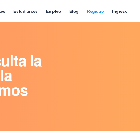
tes
Estudiantes
Empleo
Blog
Registro
Ingreso
ulta la
la
nimos