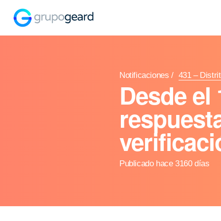
Notificaciones
/
431 – Distri
Desde el 
respuesta
verificac
Publicado hace 3160 días