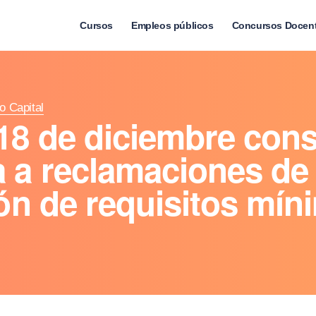
Cursos
Empleos públicos
Concursos Docen
to Capital
18 de diciembre cons
 a reclamaciones de 
ión de requisitos mí