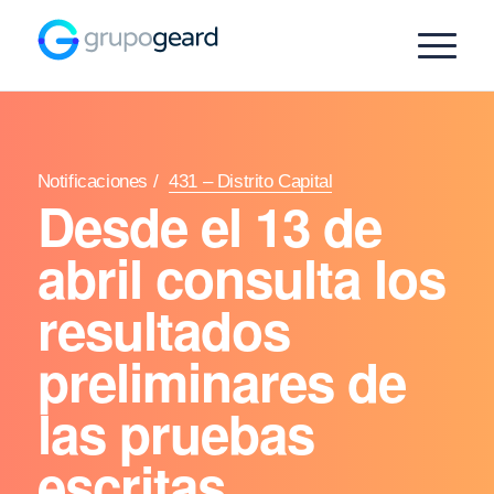
Notificaciones
/
431 – Distrito Capital
Desde el 13 de
abril consulta los
resultados
preliminares de
las pruebas
escritas