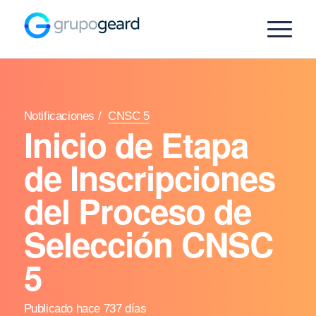
Notificaciones
/
CNSC 5
Inicio de Etapa
de Inscripciones
del Proceso de
Selección CNSC
5
Publicado hace 737 días