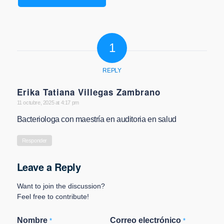
1
REPLY
Erika Tatiana Villegas Zambrano
says:
11 octubre, 2025 at 4:17 pm
Bacteriologa con maestría en auditoria en salud
Responder
Leave a Reply
Want to join the discussion?
Feel free to contribute!
Nombre
Correo electrónico
*
*