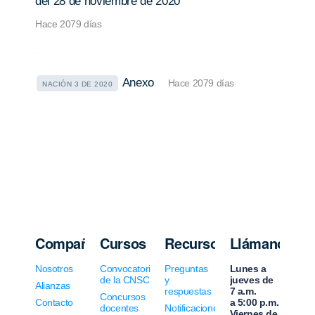
del 28 de noviembre de 2020
Hace 2079 días
Anexo
Hace 2079 días
NACIÓN 3 DE 2020
Compañía
Cursos
Recursos
Llámanos
Nosotros
Convocatorias
Preguntas
Lunes a
de la CNSC
y
jueves de
Alianzas
respuestas
7 a.m.
Concursos
Contacto
a 5:00 p.m.
docentes
Notificaciones
Viernes de