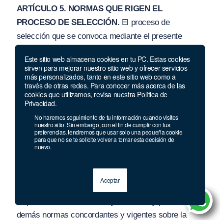
ARTÍCULO 5. NORMAS QUE RIGEN EL
PROCESO DE SELECCIÓN.
El proceso de
selección que se convoca mediante el presente
Acuerdo, se regirá de manera especial por lo
Este sitio web almacena cookies en tu PC. Estas cookies
establecido en la Ley 909 de 2004 y sus Decretos
sirven para mejorar nuestro sitio web y ofrecer servicios
más personalizados, tanto en este sitio web como a
Reglamentarios, el Decreto Ley 760 de 2005, el
través de otras redes. Para conocer más acerca de las
Decreto Ley
77
0 de 2005, la Ley 1033 de 2006, el
cookies que utilizamos, revisa nuestra Política de
Privacidad.
Decreto 1083 de 2015, la Ley 1955 de 2019, la Ley
No haremos seguimiento de tu información cuando visites
1960 de 2019, el Decreto 498 de 2020, la Ley 2039
nuestro sitio. Sin embargo, con el fin de cumplir con tus
preferencias, tendremos que usar solo una pequeña cookie
de 2020 si, al iniciar la etapa de Inscripciones, se
para que no se te solicite volver a tomar esta decisión de
cuenta con la reglamentación de las equivalencias de
nuevo.
experiencias de qué trata su artículo 2, la Ley 2043
de 2020, el MEFCL v
i
gente del CNMH, con base en
Aceptar
el cual se realiza este proceso de selección, lo
dispuesto en este Acuerdo y su Anexo y por las
demás normas concordantes y v
ig
entes sobre la