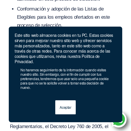
Conformación y adopción de la
s Listas de
Elegibl
es para los empleos ofertados en este
proceso de selección.
Este sitio web almacena cookies en tu PC. Estas cookies
sirven para mejorar nuestro sitio web y ofrecer servicios
ARTÍCULO 4.
PERÍODO DE PRUEBA.
La actuación
más personalizados, tanto en este sitio web como a
administrativa relativa al
Período de Prueba
, es de
través de otras redes. Para conocer más acerca de las
cookies que utilizamos, revisa nuestra Política de
exclusiva competencia del nominador, la cual debe
Privacidad.
seguir las reglas establecidas en la normatividad
No haremos seguimiento de tu información cuando visites
vigente sobre la materia.
nuestro sitio. Sin embargo, con el fin de cumplir con tus
preferencias, tendremos que usar solo una pequeña cookie
para que no se te solicite volver a tomar esta decisión de
ARTÍCULO 5.
NORMAS QUE RIGEN EL
nuevo.
PROCESO DE SELECCIÓN.
El proceso de
selección que
se convoca mediante el presente
Aceptar
Acuerdo, se regirá de manera especial por lo
establecido en la Ley
909 de 2004 y sus Decretos
Reglamentarios, el Decreto Ley 760 de 2005, el