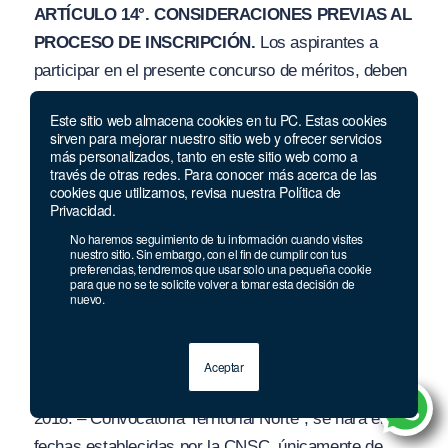
ARTÍCULO 14°. CONSIDERACIONES PREVIAS AL
PROCESO DE INSCRIPCIÓN.
Los aspirantes a
participar en el presente concurso de méritos, deben
tener en cuenta las siguientes consideraciones antes
Este sitio web almacena cookies en tu PC. Estas cookies
de iniciar su proceso de inscripción
sirven para mejorar nuestro sitio web y ofrecer servicios
más personalizados, tanto en este sitio web como a
El aspirante debe registrarse en SIMO, en la
través de otras redes. Para conocer más acerca de las
cookies que utilizamos, revisa nuestra Política de
opción
“Registrarse”.
diligenciar todos los datos
Privacidad.
solicitados por el Sistema en cada uno de los
No haremos seguimiento de tu información cuando visites
nuestro sitio. Sin embargo, con el fin de cumplir con tus
pasos del formulario denominado “Registro de
preferencias, tendremos que usar solo una pequeña cookie
Ciudadano’. Al respecto. cabe precisar que el
para que no se te solicite volver a tomar esta decisión de
nuevo.
registro en el SIMO se realizará por una única
vez.
Aceptar
2 La inscripción al ‘Proceso de Selección No. 782 de
2018. – Convocatoria Territorial Norte”,
se hará en las
fechas establecidas por la CNSC. únicamente de