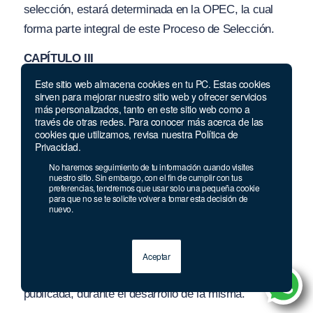
selección, estará determinada en la OPEC, la cual
forma parte integral de este Proceso de Selección.
CAPÍTULO III
Este sitio web almacena cookies en tu PC. Estas cookies
DIVULGACIÓN DEL PROCESO DE SELECCIÓN E
sirven para mejorar nuestro sitio web y ofrecer servicios
INSCRIPCIÓN
más personalizados, tanto en este sitio web como a
través de otras redes. Para conocer más acerca de las
cookies que utilizamos, revisa nuestra Política de
ARTÍCULO 11°. CONVOCATORIA.
El “Proceso de
Privacidad.
Selección No. 568 de 2017 – Cundinamarca se
No haremos seguimiento de tu información cuando visites
divulgará en la página web
www.cnsc.gov.co
, y/o
nuestro sitio. Sin embargo, con el fin de cumplir con tus
preferencias, tendremos que usar solo una pequeña cookie
enlace SlMO y en la página web de la entidad objeto
para que no se te solicite volver a tomar esta decisión de
nuevo.
del Proceso de Selección,
c
onforme a lo dispuesto
en
el
artículo 33 de la Ley 909 de 2004; así como en los
demás medios que determine la CNSC, a partir de la
Aceptar
fecha que establezca la CNSC, y permanecerá
publicada, durante el desarrollo de la misma.