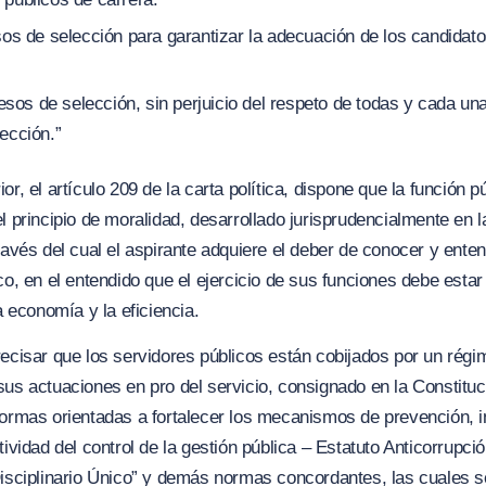
sos de selección para garantizar la adecuación de los candidatos
cesos de selección, sin perjuicio del respeto de todas y cada un
ección.”
r, el artículo 209 de la carta política, dispone que la función p
l principio de moralidad, desarrollado jurisprudencialmente en l
ravés del cual el aspirante adquiere el deber de conocer y ente
co, en el entendido que el ejercicio de sus funciones debe esta
a economía y la eficiencia.
recisar que los servidores públicos están cobijados por un ré
us actuaciones en pro del servicio, consignado en la Constituci
normas orientadas a fortalecer los mecanismos de prevención, i
tividad del control de la gestión pública – Estatuto Anticorrupció
isciplinario Único”
y demás normas concordantes, las cuales s