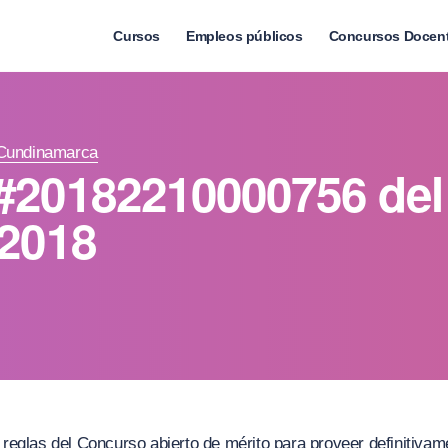
Cursos
Empleos públicos
Concursos Docen
 Cundinamarca
#20182210000756 del
 2018
s reglas del Concurso abierto de mérito para proveer definitiv