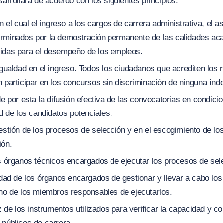
sarrollará de acuerdo con los siguientes principios:
ún el cual el ingreso a los cargos de carrera administrativa, el
rminados por la demostración permanente de las calidades aca
idas para el desempeño de los empleos.
igualdad en el ingreso. Todos los ciudadanos que acrediten los 
 participar en los concursos sin discriminación de ninguna índo
de por esta la difusión efectiva de las convocatorias en condici
ad de los candidatos potenciales.
estión de los procesos de selección y en el escogimiento de lo
ión.
os órganos técnicos encargados de ejecutar los procesos de sel
idad de los órganos encargados de gestionar y llevar a cabo lo
uno de los miembros responsables de ejecutarlos.
ez de los instrumentos utilizados para verificar la capacidad y 
 públicos de carrera.