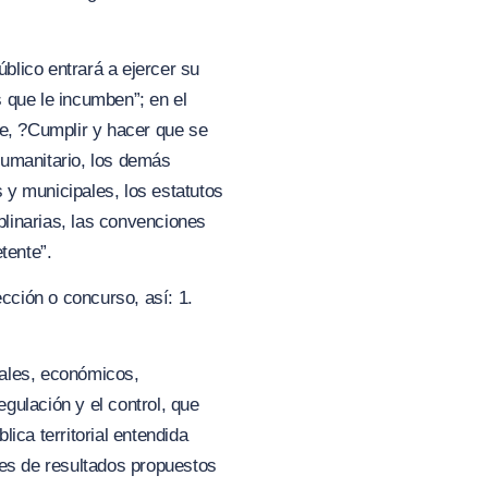
blico entrará a ejercer su
s que le incumben”;
en el
e,
?Cumplir y hacer que se
Humanitario, los demás
s y municipales, los estatutos
plinarias, las convenciones
tente”.
ección o concurso, así: 1.
iales, económicos,
egulación y el control, que
lica territorial entendida
res de resultados propuestos