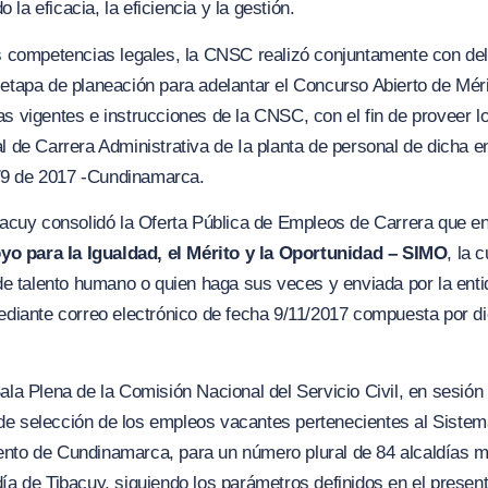
la eficacia, la eficiencia y la gestión.
us competencias legales, la CNSC realizó conjuntamente con del
 etapa de planeación para adelantar el Concurso Abierto de Mér
as vigentes e instrucciones de la CNSC, con el fin de proveer 
l de Carrera Administrativa de Ia planta de personal de dicha e
79 de 2017 -Cundinamarca.
ibacuy consolidó la Oferta Pública de Empleos de Carrera que 
o para Ia Igualdad, el Mérito y la Oportunidad – SIMO
, la 
 de talento humano o quien haga sus veces y enviada por la enti
mediante correo electrónico de fecha 9/11/2017 compuesta por di
Sala Plena de la Comisión Nacional del Servicio Civil, en sesió
de selección de los empleos vacantes pertenecientes al Siste
nto de Cundinamarca, para un número plural de 84 alcaldías mu
día de Tibacuy, siguiendo los parámetros definidos en el prese