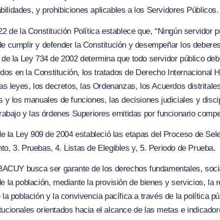
ilidades, y prohibiciones aplicables a los Servidores Públicos.
22 de la Constitución Política establece que,
“Ningún servidor pú
de cumplir y defender la Constitución y desempeñar los debere
4 de la Ley 734 de 2002 determina que todo servidor público deb
os en la Constitución, los tratados de Derecho Internacional 
las leyes, los decretos, las Ordenanzas, los Acuerdos distritale
s y los manuales de funciones, las decisiones judiciales y disci
trabajo y las órdenes Superiores emitidas por funcionario compe
 de la Ley 909 de 2004 estableció las etapas del Proceso de Sel
o, 3. Pruebas, 4. Listas de Elegibles y, 5. Periodo de Prueba.
 TIBACUY busca ser garante de los derechos fundamentales, soc
e la población, mediante la provisión de bienes y servicios, la r
la población y la convivencia pacífica a través de la política púb
tucionales orientados hacia el alcance de las metas e indicado