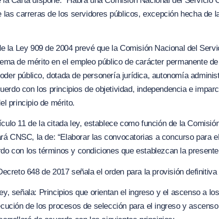
 la Carta dispone:
“Habrá una Comisión Nacional del Servicio Ci
de las carreras de los servidores públicos, excepción hecha de 
 de la Ley 909 de 2004 prevé que la Comisión Nacional del Servi
stema de mérito en el empleo público de carácter permanente de 
oder público, dotada de personería jurídica, autonomía administ
rdo con los principios de objetividad, independencia e imparcia
el principio de mérito.
artículo 11 de la citada ley, establece como función de la Comisión
rá CNSC, la de:
“Elaborar las convocatorias a concurso para
rdo con los términos y condiciones que establezcan la presente 
 Decreto 648 de 2017 señala el orden para la provisión definitiv
ey, señala:
Principios que orientan el ingreso y el ascenso a lo
jecución de los procesos de selección para el ingreso y ascens