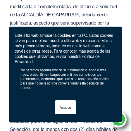
modificada o complementada, de oficio o a solicitud
de la ALCALDÍA DE CAPARRAPI, debidamente
justificada, aspecto que será supervisado por la
CNSC y oportunamente divulgado a través de la
Este sitio web almacena cookies en tu PC. Estas cookies
página Web
www.cnsc.gov.co
y/o enlace SIMO.
sirven para mejorar nuestro sitio web y ofrecer servicios
más personalizados, tanto en este sitio web como a
través de otras redes. Para conocer más acerca de las
Iniciada la etapa de inscripciones, el Proceso de
cookies que utilizamos, revisa nuestra Política de
Selección sólo podrá modificarse en cuanto al sitio,
Privacidad.
hora y fecha de recepción de inscripciones y
No haremos seguimiento de tu información cuando visites
nuestro sitio. Sin embargo, con el fin de cumplir con tus
aplicación de las pruebas por la CNSC. Las fechas y
preferencias, tendremos que usar solo una pequeña cookie
para que no se te solicite volver a tomar esta decisión de
horas no podrán anticiparse a las previstas
nuevo.
inicialmente.
Las modificaciones, respecto de la fecha de las
Aceptar
inscripciones, se divulgarán por los mismos medios
utilizados para la divulgación del Proceso de
Selección, por lo menos con dos (2) días hábiles de