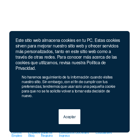
Este sitio web almacena cookies en tu PC. Estas cookies
Llámanos
sirven para mejorar nuestro sitio web y ofrecer servicios
más personalizados, tanto en este sitio web como a
través de otras redes. Para conocer más acerca de las
Lunes a jueves de 7 a.m.
a 5:00 p.m. Viernes de
cookies que utilizamos, revisa nuestra Política de
7 a.m. a 4 p.m. Sábados de 8 a.m. a 2 p.m.
Privacidad.
Linea nacional:
01 8000 41 3000
No haremos seguimiento de tu información cuando visites
Celular y Whatsapp:
333 033 40 39
nuestro sitio. Sin embargo, con el fin de cumplir con tus
preferencias, tendremos que usar solo una pequeña cookie
Bogotá:
381 92 69
para que no se te solicite volver a tomar esta decisión de
nuevo.
Aceptar
© 2013 - 2026 Grupo Geard
Cursos
Empleos públicos
Concursos Docentes
Estudiantes
Empleo
Blog
Registro
Ingreso