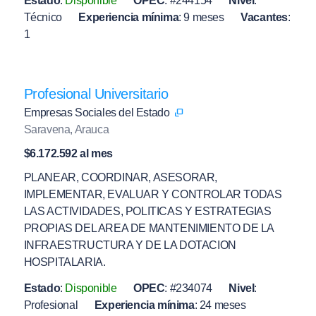
Estado
:
Disponible
OPEC
:
#244154
Nivel
:
Técnico
Experiencia mínima
:
9 meses
Vacantes
:
1
Profesional Universitario
Empresas Sociales del Estado
Saravena, Arauca
$6.172.592 al mes
PLANEAR, COORDINAR, ASESORAR,
IMPLEMENTAR, EVALUAR Y CONTROLAR TODAS
LAS ACTIVIDADES, POLITICAS Y ESTRATEGIAS
PROPIAS DEL AREA DE MANTENIMIENTO DE LA
INFRAESTRUCTURA Y DE LA DOTACION
HOSPITALARIA.
Estado
:
Disponible
OPEC
:
#234074
Nivel
:
Profesional
Experiencia mínima
:
24 meses