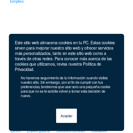
Empleo
Este sitio web almacena cookies en tu PC. Estas cookies
Llámanos
sirven para mejorar nuestro sitio web y ofrecer servicios
más personalizados, tanto en este sitio web como a
través de otras redes. Para conocer más acerca de las
Lunes a jueves de 7 a.m.
a 5:00 p.m. Viernes de
cookies que utilizamos, revisa nuestra Política de
7 a.m. a 4 p.m. Sábados de 8 a.m. a 2 p.m.
Privacidad.
Linea nacional:
01 8000 41 3000
No haremos seguimiento de tu información cuando visites
Celular y Whatsapp:
333 033 40 39
nuestro sitio. Sin embargo, con el fin de cumplir con tus
preferencias, tendremos que usar solo una pequeña cookie
Bogotá:
381 92 69
para que no se te solicite volver a tomar esta decisión de
nuevo.
Aceptar
© 2013 - 2026 Grupo Geard
Cursos
Empleos públicos
Concursos Docentes
Estudiantes