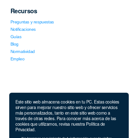
Recursos
Preguntas y respuestas
Notificaciones
Guías
Blog
Normatividad
Empleo
Este sitio web almacena cookies en tu PC. Estas cookies
Llámanos
sirven para mejorar nuestro sitio web y ofrecer servicios
más personalizados, tanto en este sitio web como a
través de otras redes. Para conocer más acerca de las
Lunes a jueves de 7 a.m.
a 5:00 p.m. Viernes de
cookies que utilizamos, revisa nuestra Política de
7 a.m. a 4 p.m. Sábados de 8 a.m. a 2 p.m.
Privacidad.
Linea nacional:
01 8000 41 3000