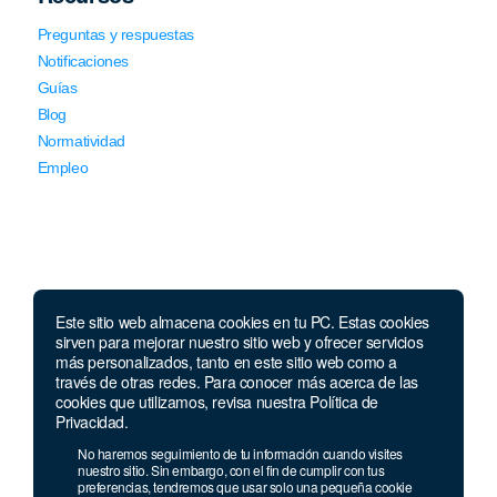
Preguntas y respuestas
Notificaciones
Guías
Blog
Normatividad
Empleo
Este sitio web almacena cookies en tu PC. Estas cookies
Llámanos
sirven para mejorar nuestro sitio web y ofrecer servicios
más personalizados, tanto en este sitio web como a
través de otras redes. Para conocer más acerca de las
Lunes a jueves de 7 a.m.
a 5:00 p.m. Viernes de
cookies que utilizamos, revisa nuestra Política de
7 a.m. a 4 p.m. Sábados de 8 a.m. a 2 p.m.
Privacidad.
Linea nacional:
01 8000 41 3000
No haremos seguimiento de tu información cuando visites
Celular y Whatsapp:
333 033 40 39
nuestro sitio. Sin embargo, con el fin de cumplir con tus
preferencias, tendremos que usar solo una pequeña cookie
Bogotá:
381 92 69