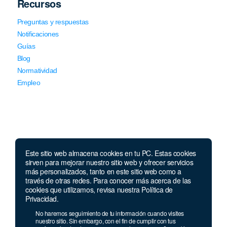
Recursos
Preguntas y respuestas
Notificaciones
Guías
Blog
Normatividad
Empleo
Este sitio web almacena cookies en tu PC. Estas cookies
Llámanos
sirven para mejorar nuestro sitio web y ofrecer servicios
más personalizados, tanto en este sitio web como a
través de otras redes. Para conocer más acerca de las
Lunes a jueves de 7 a.m.
a 5:00 p.m. Viernes de
cookies que utilizamos, revisa nuestra Política de
7 a.m. a 4 p.m. Sábados de 8 a.m. a 2 p.m.
Privacidad.
Linea nacional:
01 8000 41 3000
No haremos seguimiento de tu información cuando visites
nuestro sitio. Sin embargo, con el fin de cumplir con tus
Celular y Whatsapp:
333 033 40 39