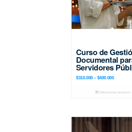
Curso de Gesti
Documental par
Servidores Públ
Price
$
310.000
–
$
400.000
range:
$310.000
Seleccionar opciones
through
$400.000