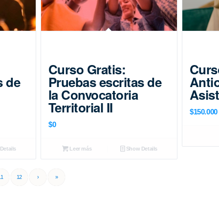
Curso Gratis:
Curs
s de
Pruebas escritas de
Anti
la Convocatoria
Asist
Territorial II
$
150.000
$
0
etails
Leer más
Show Details
11
12
›
»