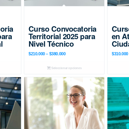
oria
Curso Convocatoria
Curs
para
Territorial 2025 para
en At
l
Nivel Técnico
Ciud
Price
$
210.000
–
$
380.000
$
310.000
range:
$210.000
Seleccionar opciones
through
$380.000