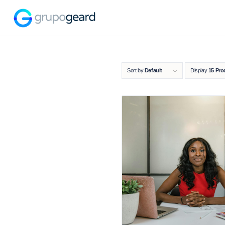
Sort by
Default
Display
15 Pro