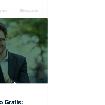
r más
Show Details
o Gratis: