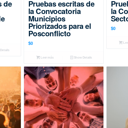
s de
Pruebas escritas de
Prue
la Convocatoria
la C
de
Municipios
Sect
Priorizados para el
$
0
Posconflicto
$
0
Lee
etails
Leer más
Show Details