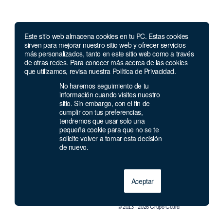
Este sitio web almacena cookies en tu PC. Estas cookies
sirven para mejorar nuestro sitio web y ofrecer servicios
más personalizados, tanto en este sitio web como a través
de otras redes. Para conocer más acerca de las cookies
Compañía
que utilizamos, revisa nuestra Política de Privacidad.
No haremos seguimiento de tu
Nosotros
información cuando visites nuestro
Alianzas
sitio. Sin embargo, con el fin de
Contacto
cumplir con tus preferencias,
tendremos que usar solo una
Política de privacidad
pequeña cookie para que no se te
Términos y condiciones
solicite volver a tomar esta decisión
de nuevo.
Aceptar
© 2013 - 2026 Grupo Geard