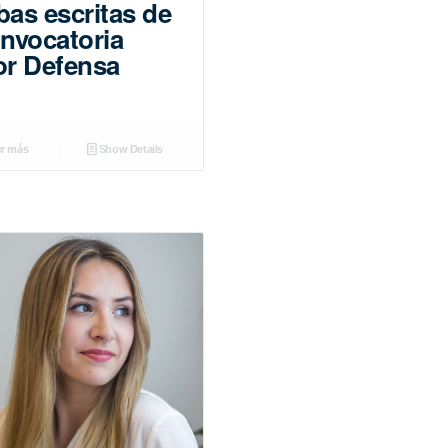
bas escritas de
onvocatoria
or Defensa
r más
Show Details