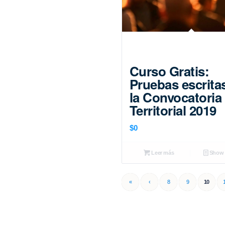
Curso Gratis:
Pruebas escrita
la Convocatoria
Territorial 2019
$
0
Leer más
Show D
«
‹
8
9
10