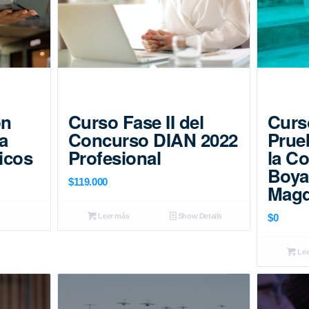
ón
Curso Fase II del
Curs
a
Concurso DIAN 2022
Prue
icos
Profesional
la C
Boya
$
119.000
Magd
Leer más
Show Details
$
0
Lee