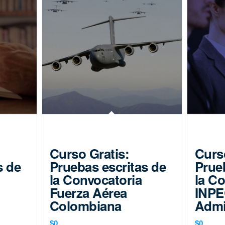
Curso Gratis:
Curs
s de
Pruebas escritas de
Prue
la Convocatoria
la C
Fuerza Aérea
INP
Colombiana
Admi
$
0
$
0