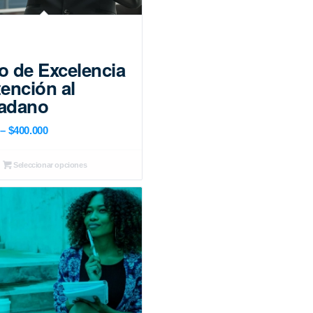
o de Excelencia
ención al
adano
Price
–
$
400.000
range:
$310.000
Seleccionar opciones
through
$400.000