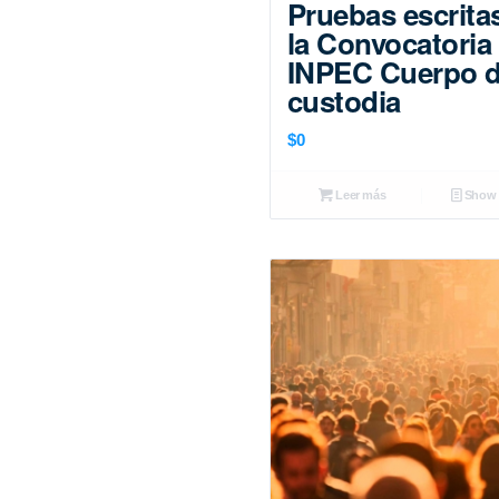
Pruebas escrita
la Convocatoria
INPEC Cuerpo 
custodia
$
0
Leer más
Show D