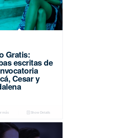
o Gratis:
bas escritas de
onvocatoria
cá, Cesar y
alena
r más
Show Details