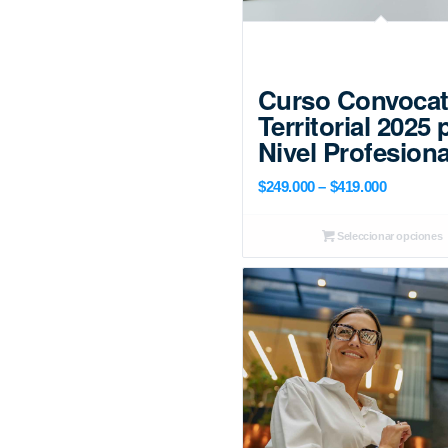
Curso Convocat
Territorial 2025 
Nivel Profesiona
Price
$
249.000
–
$
419.000
range:
$249.000
Seleccionar opciones
through
$419.000