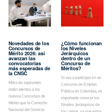
Novedades de los
¿Cómo funcionan
Concursos de
los Niveles
Mérito 2026: así
Jerárquicos
avanzan las
dentro de un
convocatorias
Concurso de
más esperadas de
Méritos?
la CNSC
Si vas a participar en un
Miles de aspirantes
Concurso de Empleo
están atentos a los
Público en Colombia, es
nuevos Concursos de
importante conocer los
Mérito que la Comisión
Niveles Jerárquicos de
Nacional del Servicio
los cargos, ya que estos