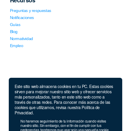
Preguntas y respuestas
Notificaciones
Guías
Blog
Normatividad
Empleo
Este sitio web almacena cookies en tu PC. Estas cookies
Llámanos
sirven para mejorar nuestro sitio web y ofrecer servicios
más personalizados, tanto en este sitio web como a
través de otras redes. Para conocer más acerca de las
Lunes a jueves de 7 a.m.
a 5:00 p.m. Viernes de
cookies que utilizamos, revisa nuestra Política de
7 a.m. a 4 p.m. Sábados de 8 a.m. a 2 p.m.
Privacidad.
Linea nacional:
01 8000 41 3000
No haremos seguimiento de tu información cuando visites
Celular y Whatsapp:
333 033 40 39
nuestro sitio. Sin embargo, con el fin de cumplir con tus
preferencias, tendremos que usar solo una pequeña cookie