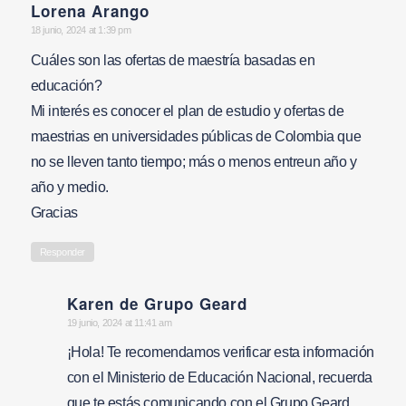
Lorena Arango
says:
18 junio, 2024 at 1:39 pm
Cuáles son las ofertas de maestría basadas en
educación?
Mi interés es conocer el plan de estudio y ofertas de
maestrias en universidades públicas de Colombia que
no se lleven tanto tiempo; más o menos entreun año y
año y medio.
Gracias
Responder
Karen de Grupo Geard
says:
19 junio, 2024 at 11:41 am
¡Hola! Te recomendamos verificar esta información
con el Ministerio de Educación Nacional, recuerda
que te estás comunicando con el Grupo Geard.