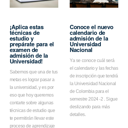
¡Aplica estas
Conoce el nuevo
técnicas de
calendario de
estudio y
admisión de la
prepárate para el
Universidad
examen de
Nacional
admisión de la
Universidad!
Ya se conoce cuál será
el calendario y las fechas
Sabemos que una de tus
de inscripción que tendrá
metas es lograr pasar a
la Universidad Nacional
la universidad, y es por
de Colombia para el
eso que hoy queremos
semestre 2024 -2 . Sigue
contarte sobre algunas
deslizando para más
técnicas de estudio que
detalles.
te permitirán llevar este
proceso de aprendizaje