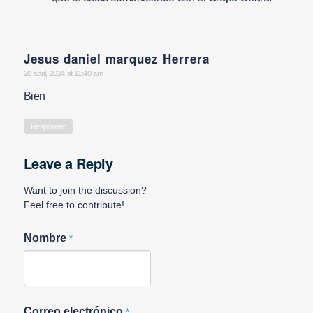
Jesus daniel marquez Herrera
says:
20 abril, 2024 at 11:40 am
Bien
Responder
Leave a Reply
Want to join the discussion?
Feel free to contribute!
Nombre
*
Correo electrónico
*