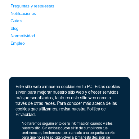
Preguntas y respuestas
Notificaciones
Guías
Blog
Normatividad
Empleo
Este sitio web almacena cookies en tu PC. Estas cookies
Llámanos
sirven para mejorar nuestro sitio web y ofrecer servicios
más personalizados, tanto en este sitio web como a
través de otras redes. Para conocer más acerca de las
Lunes a jueves de 7 a.m.
a 5:00 p.m. Viernes de
cookies que utilizamos, revisa nuestra Política de
7 a.m. a 4 p.m. Sábados de 8 a.m. a 2 p.m.
Privacidad.
Linea nacional:
01 8000 41 3000
No haremos seguimiento de tu información cuando visites
Celular y Whatsapp:
333 033 40 39
nuestro sitio. Sin embargo, con el fin de cumplir con tus
preferencias, tendremos que usar solo una pequeña cookie
Bogotá:
381 92 69
para que no se te solicite volver a tomar esta decisión de