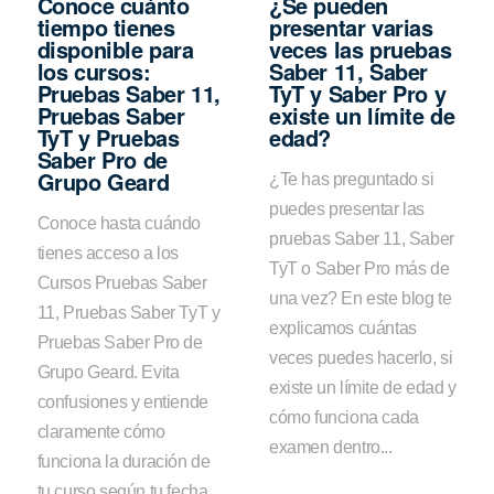
Conoce cuánto
¿Se pueden
tiempo tienes
presentar varias
disponible para
veces las pruebas
los cursos:
Saber 11, Saber
Pruebas Saber 11,
TyT y Saber Pro y
Pruebas Saber
existe un límite de
TyT y Pruebas
edad?
Saber Pro de
Grupo Geard
¿Te has preguntado si
puedes presentar las
Conoce hasta cuándo
pruebas Saber 11, Saber
tienes acceso a los
TyT o Saber Pro más de
Cursos Pruebas Saber
una vez? En este blog te
11, Pruebas Saber TyT y
explicamos cuántas
Pruebas Saber Pro de
veces puedes hacerlo, si
Grupo Geard. Evita
existe un límite de edad y
confusiones y entiende
cómo funciona cada
claramente cómo
examen dentro...
funciona la duración de
tu curso según tu fecha