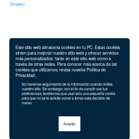
Empleo
Este sitio web almacena cookies en tu PC. Estas cookies
Llámanos
sirven para mejorar nuestro sitio web y ofrecer servicios
más personalizados, tanto en este sitio web como a
través de otras redes. Para conocer más acerca de las
Lunes a jueves de 7 a.m.
a 5:00 p.m. Viernes de
cookies que utilizamos, revisa nuestra Política de
7 a.m. a 4 p.m. Sábados de 8 a.m. a 2 p.m.
Privacidad.
Linea nacional:
01 8000 41 3000
No haremos seguimiento de tu información cuando visites
Celular y Whatsapp:
333 033 40 39
nuestro sitio. Sin embargo, con el fin de cumplir con tus
preferencias, tendremos que usar solo una pequeña cookie
Bogotá:
381 92 69
para que no se te solicite volver a tomar esta decisión de
nuevo.
Aceptar
© 2013 - 2026 Grupo Geard