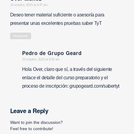
says:
14 octubre, 2020 at 6:47 pm
Deseo tener material suficiente o asesoría para
presentar unas excelentes pruebas saber TyT
Responder
Pedro de Grupo Geard
says:
15 octubre, 2020 at 8:59 am
Hola Over, claro que sí, a través del siguiente
enlace el detalle del curso preparatorio y el
proceso de inscripción: grupogeard.com/sabertyt
Leave a Reply
Want to join the discussion?
Feel free to contribute!