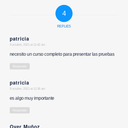
4
REPLIES
patricia
says:
9 octubre, 2021 at 11:42 am
necesito un curso completo para presentar las pruebas
Responder
patricia
says:
9 octubre, 2021 at 11:36 am
es algo muy importante
Responder
Over Muñoz