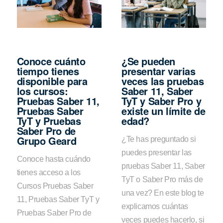
Conoce cuánto
¿Se pueden
tiempo tienes
presentar varias
disponible para
veces las pruebas
los cursos:
Saber 11, Saber
Pruebas Saber 11,
TyT y Saber Pro y
Pruebas Saber
existe un límite de
TyT y Pruebas
edad?
Saber Pro de
Grupo Geard
¿Te has preguntado si
puedes presentar las
Conoce hasta cuándo
pruebas Saber 11, Saber
tienes acceso a los
TyT o Saber Pro más de
Cursos Pruebas Saber
una vez? En este blog te
11, Pruebas Saber TyT y
explicamos cuántas
Pruebas Saber Pro de
veces puedes hacerlo, si