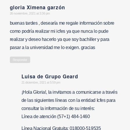
gloria Ximena garzón
says:
26 noviembre, 2021 at 3:36 pm
buenas tardes , desearía me regale información sobre
como podría realizar mi icfes ya que nunca lo pude
realizar y deseo hacerlo ya que soy bachiller y para
pasar a la universidad me lo exigen. gracias
Responder
Luisa de Grupo Geard
says:
21 diciembre, 2021 at 5:59 pm
¡Hola Gloria!, la invitamos a comunicarse a través
de las siguientes líneas con la entidad Icfes para
consultar la información de su interés:
Línea de atención (57+1) 484-1460
Línea Nacional Gratuita: 018000-519535