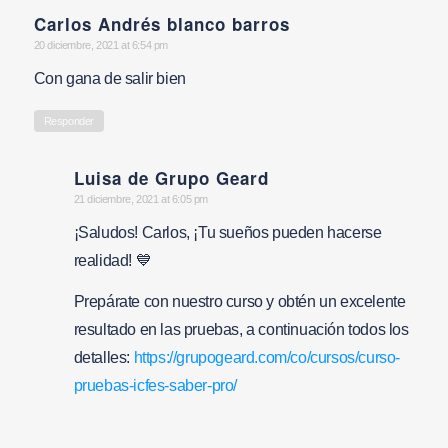
Carlos Andrés blanco barros
says:
20 diciembre, 2021 at 6:54 pm
Con gana de salir bien
Responder
Luisa de Grupo Geard
says:
21 diciembre, 2021 at 6:05 pm
¡Saludos! Carlos, ¡Tu sueños pueden hacerse
realidad! 💙
Prepárate con nuestro curso y obtén un excelente
resultado en las pruebas, a continuación todos los
detalles:
https://grupogeard.com/co/cursos/curso-
pruebas-icfes-saber-pro/