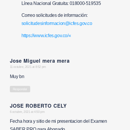
Línea Nacional Gratuita: 018000-519535
Correo solicitudes de información:
solicitudesinformacion@icfes.gov.co
https://www.icfes.gov.co/«
Jose Miguel mera mera
says:
11 octubre, 2021 at 8:52 pm
Muy bn
Responder
JOSE ROBERTO CELY
says:
6 octubre, 2021 at 4:50 pm
Fecha hora y sitio de mi presentacion del Examen
SABER PRO para Abogado