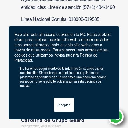
entidad Icfes: Línea de atención (57+1) 484-1460
Línea Nacional Gratuita: 018000-519535
Correo solicitudes de información:
Este sitio web almacena cookies en tu PC. Estas cookies
sirven para mejorar nuestro sitio web y ofrecer servicios
solicitudesinformacion@icfes.gov.co
más personalizados, tanto en este sitio web como a
través de otras redes. Para conocer más acerca de las
https://www.icfes.gov.co/
“
cookies que utilizamos, revisa nuestra Política de
Privacidad.
No haremos seguimiento de tu información cuando visites
nuestro sitio. Sin embargo, con el fin de cumplir con tus
Andrés Alejandro Bohórquez Gaviria
preferencias, tendremos que usar solo una pequeña cookie
para que no se te solicite volver a tomar esta decisión de
says:
23 septiembre, 2021 at 8:00 pm
nuevo.
Quiero presentar las pruebas saber pro
Responder
Aceptar
Carolina de Grupo Geard
says:
24 septiembre, 2021 at 8:54 am