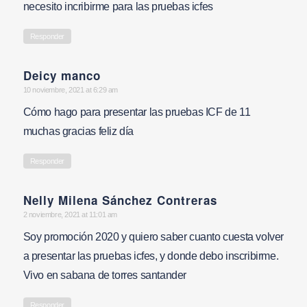
necesito incribirme para las pruebas icfes
Responder
Deicy manco
says:
10 noviembre, 2021 at 6:29 am
Cómo hago para presentar las pruebas ICF de 11
muchas gracias feliz día
Responder
Nelly Milena Sánchez Contreras
says:
2 noviembre, 2021 at 11:01 am
Soy promoción 2020 y quiero saber cuanto cuesta volver
a presentar las pruebas icfes, y donde debo inscribirme.
Vivo en sabana de torres santander
Responder