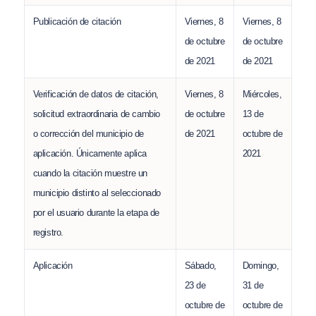
Publicación de citación
Viernes, 8
Viernes, 8
de octubre
de octubre
de 2021
de 2021
Verificación de datos de citación,
Viernes, 8
Miércoles,
solicitud extraordinaria de cambio
de octubre
13 de
o corrección del municipio de
de 2021
octubre de
aplicación. Únicamente aplica
2021
cuando la citación muestre un
municipio distinto al seleccionado
por el usuario durante la etapa de
registro.
Aplicación
Sábado,
Domingo,
23 de
31 de
octubre de
octubre de