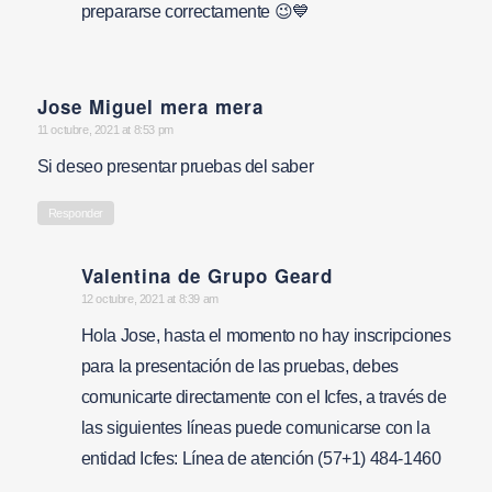
prepararse correctamente 😉💙
Jose Miguel mera mera
says:
11 octubre, 2021 at 8:53 pm
Si deseo presentar pruebas del saber
Responder
Valentina de Grupo Geard
says:
12 octubre, 2021 at 8:39 am
Hola Jose, hasta el momento no hay inscripciones
para la presentación de las pruebas, debes
comunicarte directamente con el Icfes, a través de
las siguientes líneas puede comunicarse con la
entidad Icfes: Línea de atención (57+1) 484-1460