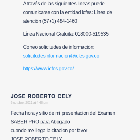
A través de las siguientes lineas puede
comunicarse con la entidad Icfes: Línea de
atención (57+1) 484-1460
Línea Nacional Gratuita: 018000-519535
Correo solicitudes de información:
solicitudesinformacion@icfes.gov.co
https://www.icfes.gov.co/
JOSE ROBERTO CELY
says:
6 octubre, 2021 at 4:48 pm
Fecha hora y sitio de mi presentacion del Examen
SABER PRO para Abogado
cuando me llega la citacion por favor
JOSE ROBERTO CELY