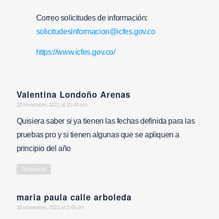
Correo solicitudes de información:
solicitudesinformacion@icfes.gov.co
https://www.icfes.gov.co/
Valentina Londoño Arenas
says:
20 noviembre, 2021 at 10:43 am
Quisiera saber si ya tienen las fechas definida para las
pruebas pro y si tienen algunas que se apliquen a
principio del año
Responder
maria paula calle arboleda
says:
18 noviembre, 2021 at 2:45 pm