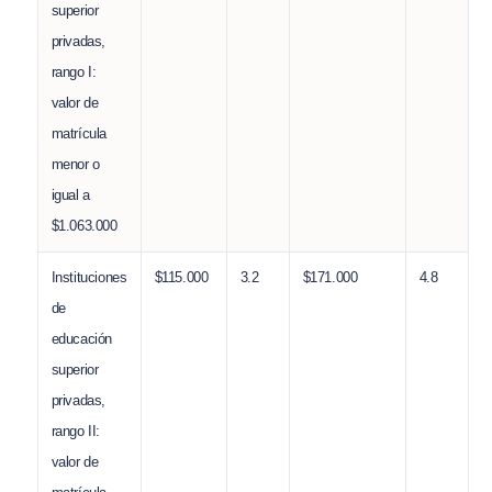
superior
privadas,
rango I:
valor de
matrícula
menor o
igual a
$1.063.000
Instituciones
$115.000
3.2
$171.000
4.8
de
educación
superior
privadas,
rango II:
valor de