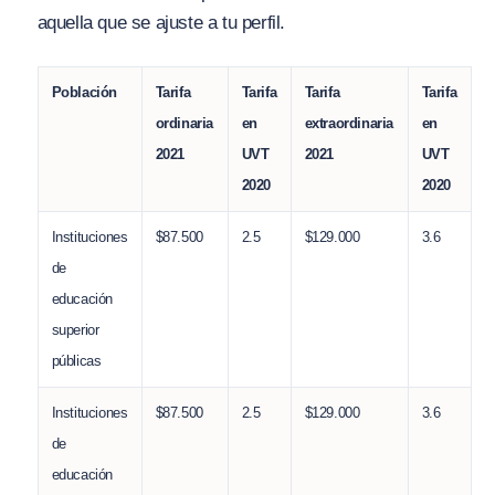
aquella que se ajuste a tu perfil.
Población
Tarifa
Tarifa
Tarifa
Tarifa
ordinaria
en
extraordinaria
en
2021
UVT
2021
UVT
2020
2020
Instituciones
$87.500
2.5
$129.000
3.6
de
educación
superior
públicas
Instituciones
$87.500
2.5
$129.000
3.6
de
educación