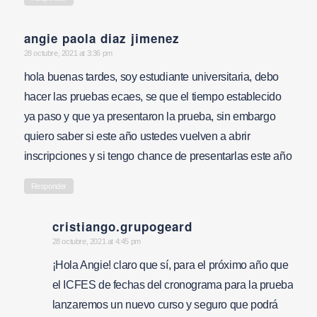
angie paola diaz jimenez
says:
28 octubre, 2021 at 3:36 pm
hola buenas tardes, soy estudiante universitaria, debo
hacer las pruebas ecaes, se que el tiempo establecido
ya paso y que ya presentaron la prueba, sin embargo
quiero saber si este año ustedes vuelven a abrir
inscripciones y si tengo chance de presentarlas este año
Responder
cristiango.grupogeard
says:
28 octubre, 2021 at 4:45 pm
¡Hola Angie! claro que sí, para el próximo año que
el ICFES de fechas del cronograma para la prueba
lanzaremos un nuevo curso y seguro que podrá