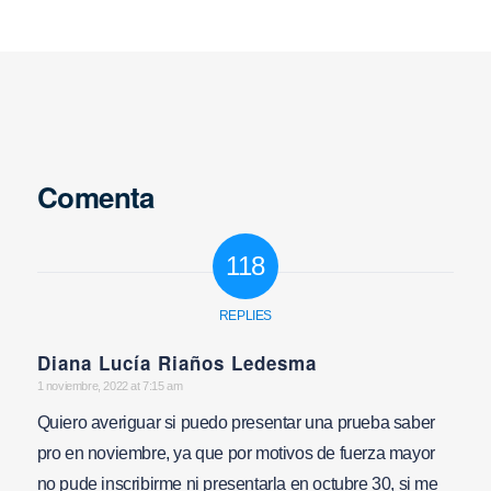
Comenta
118
REPLIES
Diana Lucía Riaños Ledesma
says:
1 noviembre, 2022 at 7:15 am
Quiero averiguar si puedo presentar una prueba saber
pro en noviembre, ya que por motivos de fuerza mayor
no pude inscribirme ni presentarla en octubre 30, si me