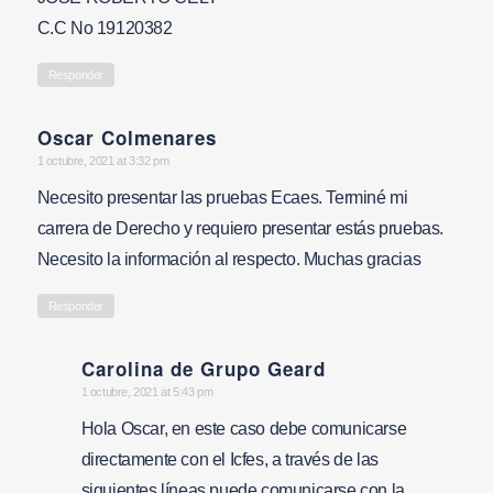
C.C No 19120382
Responder
Oscar Colmenares
says:
1 octubre, 2021 at 3:32 pm
Necesito presentar las pruebas Ecaes. Terminé mi
carrera de Derecho y requiero presentar estás pruebas.
Necesito la información al respecto. Muchas gracias
Responder
Carolina de Grupo Geard
says:
1 octubre, 2021 at 5:43 pm
Hola Oscar, en este caso debe comunicarse
directamente con el Icfes, a través de las
siguientes líneas puede comunicarse con la