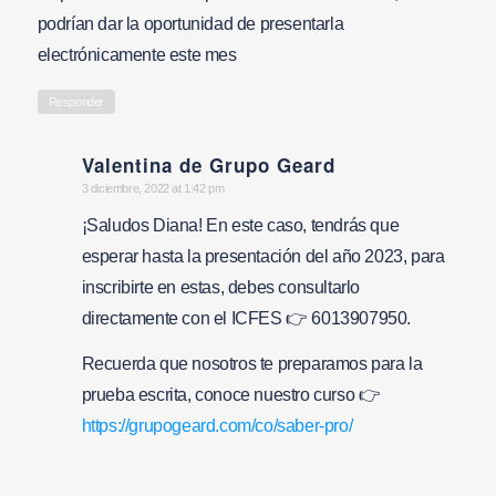
podrían dar la oportunidad de presentarla
electrónicamente este mes
Responder
Valentina de Grupo Geard
says:
3 diciembre, 2022 at 1:42 pm
¡Saludos Diana! En este caso, tendrás que
esperar hasta la presentación del año 2023, para
inscribirte en estas, debes consultarlo
directamente con el ICFES 👉 6013907950.
Recuerda que nosotros te preparamos para la
prueba escrita, conoce nuestro curso 👉
https://grupogeard.com/co/saber-pro/