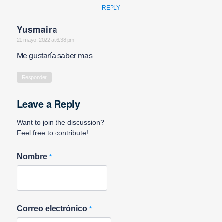
REPLY
Yusmaira
says:
21 mayo, 2022 at 6:38 pm
Me gustaría saber mas
Responder
Leave a Reply
Want to join the discussion?
Feel free to contribute!
Nombre
*
Correo electrónico
*