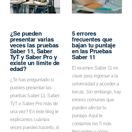
¿Se pueden
5 errores
presentar varias
frecuentes que
veces las pruebas
bajan tu puntaje
Saber 11, Saber
en las Pruebas
TyT y Saber Pro y
Saber 11
existe un límite de
edad?
El examen Saber 11 es
clave para ingresar a la
¿Te has preguntado si
universidad y acceder a
puedes presentar las
becas. Sin embargo, hay
pruebas Saber 11, Saber
errores comunes que
TyT o Saber Pro más de
pueden afectar tu
una vez? En este blog te
puntaje. Aquí te
explicamos cuántas
contamos los 5 más
veces puedes hacerlo, si
frecuentes y cómo