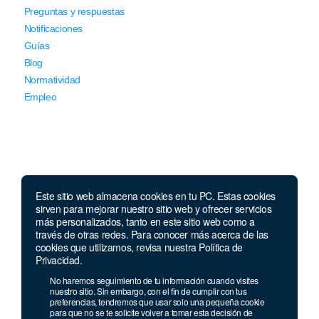
Preguntas y respuestas
Notificaciones
Guías
Blog
Normatividad
Empleo
Este sitio web almacena cookies en tu PC. Estas cookies
Llámanos
sirven para mejorar nuestro sitio web y ofrecer servicios
más personalizados, tanto en este sitio web como a
través de otras redes. Para conocer más acerca de las
Lunes a jueves de 7 a.m.
a 5:00 p.m. Viernes de
cookies que utilizamos, revisa nuestra Política de
7 a.m. a 4 p.m. Sábados de 8 a.m. a 2 p.m.
Privacidad.
Linea nacional:
01 8000 41 3000
No haremos seguimiento de tu información cuando visites
nuestro sitio. Sin embargo, con el fin de cumplir con tus
Celular y Whatsapp:
333 033 40 39
preferencias, tendremos que usar solo una pequeña cookie
Bogotá:
381 92 69
para que no se te solicite volver a tomar esta decisión de