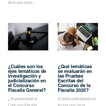
de lo que verás...
¿Cuáles son los
¿Qué temáticas
ejes temáticos de
se evaluarán en
investigación y
las Pruebas
judicialización en
Escritas del
el Concurso
Concurso de la
Fiscalía General?
Fiscalía 2025?
¿Te presentaste al
Si estás participando en
Concurso Fiscalía
el concurso de la