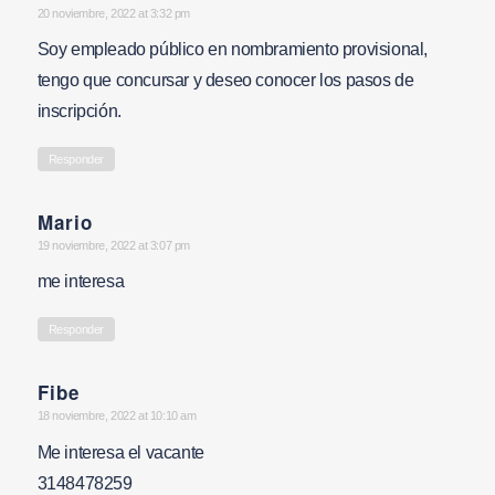
says:
20 noviembre, 2022 at 3:32 pm
Soy empleado público en nombramiento provisional,
tengo que concursar y deseo conocer los pasos de
inscripción.
Responder
Mario
says:
19 noviembre, 2022 at 3:07 pm
me interesa
Responder
Fibe
says:
18 noviembre, 2022 at 10:10 am
Me interesa el vacante
3148478259