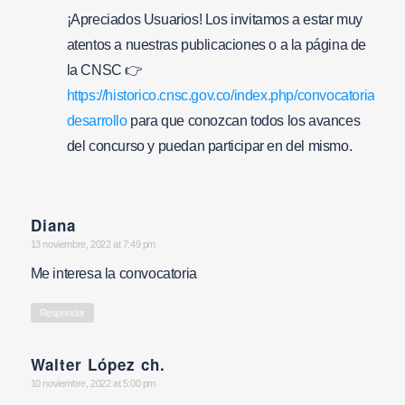
¡Apreciados Usuarios! Los invitamos a estar muy
atentos a nuestras publicaciones o a la página de
la CNSC 👉
https://historico.cnsc.gov.co/index.php/convocatorias/en-
desarrollo
para que conozcan todos los avances
del concurso y puedan participar en del mismo.
Diana
says:
13 noviembre, 2022 at 7:49 pm
Me interesa la convocatoria
Responder
Walter López ch.
says:
10 noviembre, 2022 at 5:00 pm