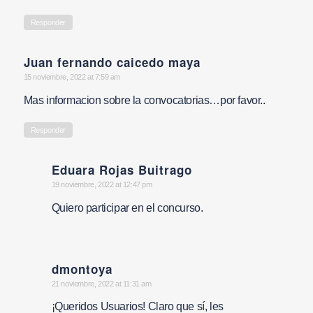
Responder
Juan fernando caicedo maya
says:
15 noviembre, 2022 at 7:59 am
Mas informacion sobre la convocatorias…por favor..
Responder
Eduara Rojas Buitrago
says:
19 noviembre, 2022 at 12:47 pm
Quiero participar en el concurso.
dmontoya
says:
21 noviembre, 2022 at 11:31 am
¡Queridos Usuarios! Claro que sí, les