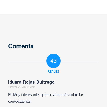
Comenta
43
REPLIES
Iduara Rojas Buitrago
says:
1 marzo, 2023 at 4:22 pm
Es Muy interesante, quiero saber más sobre las
convocatorias.