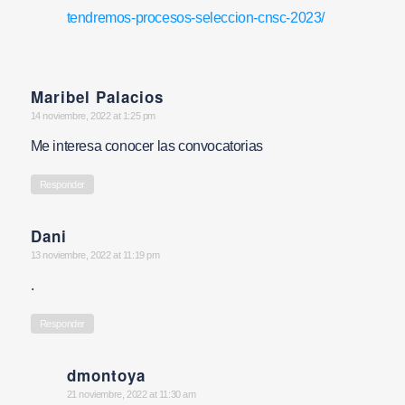
tendremos-procesos-seleccion-cnsc-2023/
Maribel Palacios
says:
14 noviembre, 2022 at 1:25 pm
Me interesa conocer las convocatorias
Responder
Dani
says:
13 noviembre, 2022 at 11:19 pm
.
Responder
dmontoya
says:
21 noviembre, 2022 at 11:30 am