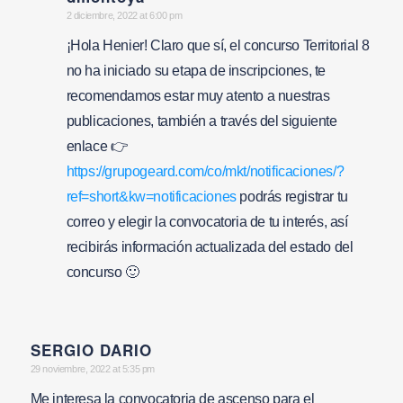
says:
2 diciembre, 2022 at 6:00 pm
¡Hola Henier! Claro que sí, el concurso Territorial 8
no ha iniciado su etapa de inscripciones, te
recomendamos estar muy atento a nuestras
publicaciones, también a través del siguiente
enlace 👉
https://grupogeard.com/co/mkt/notificaciones/?
ref=short&kw=notificaciones
podrás registrar tu
correo y elegir la convocatoria de tu interés, así
recibirás información actualizada del estado del
concurso 🙂
SERGIO DARIO
says:
29 noviembre, 2022 at 5:35 pm
Me interesa la convocatoria de ascenso para el