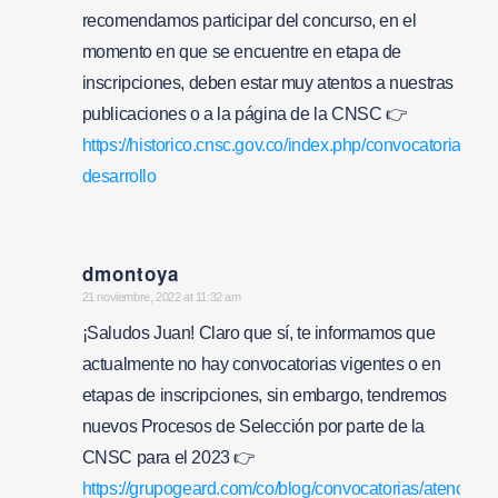
recomendamos participar del concurso, en el
momento en que se encuentre en etapa de
inscripciones, deben estar muy atentos a nuestras
publicaciones o a la página de la CNSC 👉
https://historico.cnsc.gov.co/index.php/convocatorias/en-
desarrollo
dmontoya
says:
21 noviembre, 2022 at 11:32 am
¡Saludos Juan! Claro que sí, te informamos que
actualmente no hay convocatorias vigentes o en
etapas de inscripciones, sin embargo, tendremos
nuevos Procesos de Selección por parte de la
CNSC para el 2023 👉
https://grupogeard.com/co/blog/convocatorias/atencion-