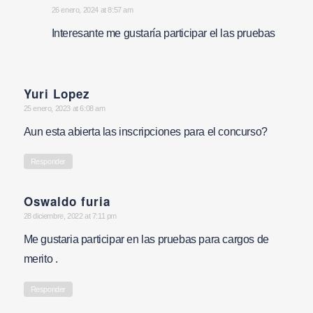
says:
26 enero, 2024 at 8:57 am
Interesante me gustaría participar el las pruebas
Yuri Lopez
says:
25 enero, 2023 at 6:08 am
Aun esta abierta las inscripciones para el concurso?
Responder
Oswaldo furia
says:
28 diciembre, 2022 at 7:11 pm
Me gustaria participar en las pruebas para cargos de
merito .
Responder