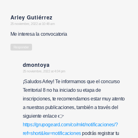
Arley Gutiérrez
says:
25 noviembre, 2022 at 10:48 am
Me interesa la convocatoria
Responder
dmontoya
says:
25 noviembre, 2022 at 4:04 pm
¡Saludos Arley! Te informamos que el concurso
Territorial 8 no ha iniciado su etapa de
inscripciones, te recomendamos estar muy atento
a nuestras publicaciones, también a través del
siguiente enlace 👉
https://grupogeard.com/co/mkt/notificaciones/?
ref=short&kw=notificaciones
podrás registrar tu