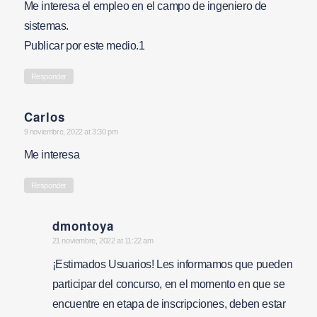
Me interesa el empleo en el campo de ingeniero de
sistemas.
Publicar por este medio.1
Responder
Carlos
says:
9 noviembre, 2022 at 3:30 pm
Me interesa
Responder
dmontoya
says:
21 noviembre, 2022 at 11:22 am
¡Estimados Usuarios! Les informamos que pueden
participar del concurso, en el momento en que se
encuentre en etapa de inscripciones, deben estar