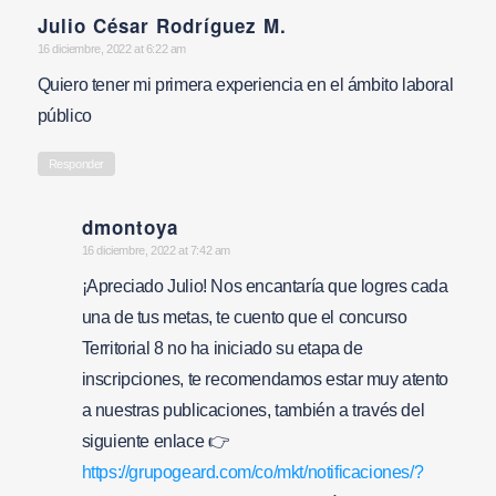
Julio César Rodríguez M.
says:
16 diciembre, 2022 at 6:22 am
Quiero tener mi primera experiencia en el ámbito laboral
público
Responder
dmontoya
says:
16 diciembre, 2022 at 7:42 am
¡Apreciado Julio! Nos encantaría que logres cada
una de tus metas, te cuento que el concurso
Territorial 8 no ha iniciado su etapa de
inscripciones, te recomendamos estar muy atento
a nuestras publicaciones, también a través del
siguiente enlace 👉
https://grupogeard.com/co/mkt/notificaciones/?