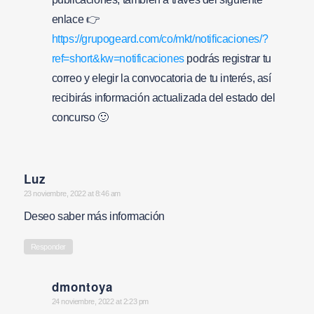
enlace 👉
https://grupogeard.com/co/mkt/notificaciones/?
ref=short&kw=notificaciones
podrás registrar tu
correo y elegir la convocatoria de tu interés, así
recibirás información actualizada del estado del
concurso 🙂
Luz
says:
23 noviembre, 2022 at 8:46 am
Deseo saber más información
Responder
dmontoya
says:
24 noviembre, 2022 at 2:23 pm