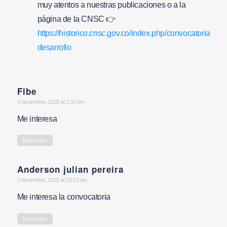
muy atentos a nuestras publicaciones o a la
página de la CNSC 👉
https://historico.cnsc.gov.co/index.php/convocatorias/en-
desarrollo
Fibe
says:
9 noviembre, 2022 at 2:32 pm
Me interesa
Responder
Anderson julian pereira
says:
7 noviembre, 2022 at 10:13 am
Me interesa la convocatoria
Responder