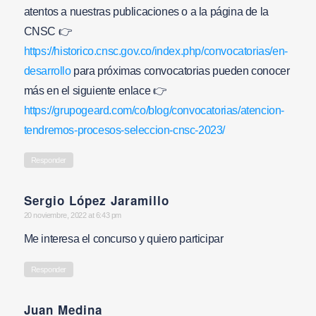
atentos a nuestras publicaciones o a la página de la
CNSC 👉
https://historico.cnsc.gov.co/index.php/convocatorias/en-
desarrollo
para próximas convocatorias pueden conocer
más en el siguiente enlace 👉
https://grupogeard.com/co/blog/convocatorias/atencion-
tendremos-procesos-seleccion-cnsc-2023/
Responder
Sergio López Jaramillo
says:
20 noviembre, 2022 at 6:43 pm
Me interesa el concurso y quiero participar
Responder
Juan Medina