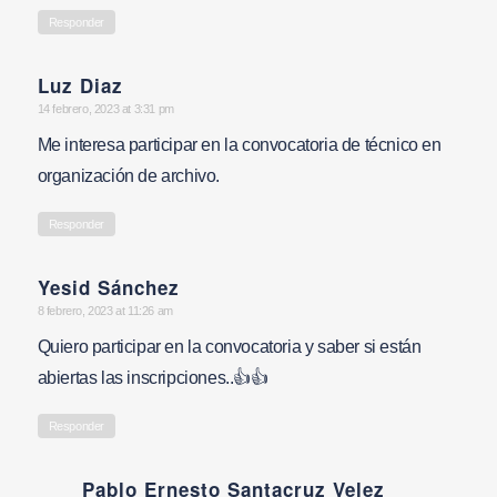
Responder
Luz Diaz
says:
14 febrero, 2023 at 3:31 pm
Me interesa participar en la convocatoria de técnico en
organización de archivo.
Responder
Yesid Sánchez
says:
8 febrero, 2023 at 11:26 am
Quiero participar en la convocatoria y saber si están
abiertas las inscripciones..👍👍
Responder
Pablo Ernesto Santacruz Velez