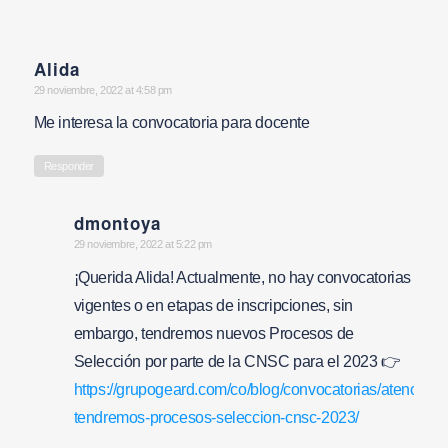
Alida
says:
29 noviembre, 2022 at 4:58 pm
Me interesa la convocatoria para docente
Responder
dmontoya
says:
29 noviembre, 2022 at 5:22 pm
¡Querida Alida! Actualmente, no hay convocatorias
vigentes o en etapas de inscripciones, sin
embargo, tendremos nuevos Procesos de
Selección por parte de la CNSC para el 2023 👉
https://grupogeard.com/co/blog/convocatorias/atencion-
tendremos-procesos-seleccion-cnsc-2023/