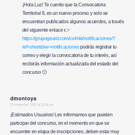
¡Hola Luz! Te cuento que la Convocatoria
Territorial 8, es un nuevo proceso y solo se
encuentran publicados algunos acuerdos, a través
del siguiente enlace 👉
https://grupogeard.com/co/mkt/notificaciones/?
ref=short&kw=notificaciones
podrás registrar tu
correo y elegir la convocatoria de tu interés, así
recibirás información actualizada del estado del
concurso 🙂
dmontoya
says:
21 noviembre, 2022 at 11:34 am
¡Estimados Usuarios! Les informamos que pueden
participar del concurso, en el momento en que se
encuentre en etapa de inscripciones, deben estar muy