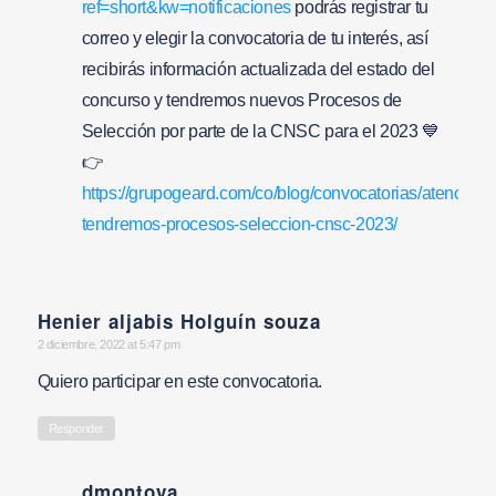
ref=short&kw=notificaciones
podrás registrar tu
correo y elegir la convocatoria de tu interés, así
recibirás información actualizada del estado del
concurso y tendremos nuevos Procesos de
Selección por parte de la CNSC para el 2023 💙
👉
https://grupogeard.com/co/blog/convocatorias/atencion-
tendremos-procesos-seleccion-cnsc-2023/
Henier aljabis Holguín souza
says:
2 diciembre, 2022 at 5:47 pm
Quiero participar en este convocatoria.
Responder
dmontoya