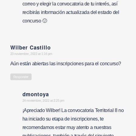
correo y elegir la convocatoria de tu interés, así
recibirás información actualizada del estado del
concurso 🙂
Wilber Castillo
says:
23 noviembre, 2022 at 1:16 pm
Aún están abiertas las inscripciones para el concurso?
Responder
dmontoya
says:
24 noviembre, 2022 at 2:25 pm
¡Apreciado Wilber! La convocatoria Territorial 8 no
ha iniciado su etapa de inscripciones, te
recomendamos estar muy atento a nuestras
publicaciones, también a través del siguiente