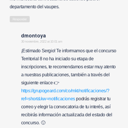
departamento del vaupes.
Responder
dmontoya
says:
30 noviembre, 2022 at 10:01 am
¡Estimado Sergio! Te informamos que el concurso
Territorial 8 no ha iniciado su etapa de
inscripciones, te recomendamos estar muy atento
a nuestras publicaciones, también a través del
siguiente enlace 👉
https://grupogeard.com/co/mkt/notificaciones/?
ref=short&kw=notificaciones
podrás registrar tu
correo y elegir la convocatoria de tu interés, así
recibirás información actualizada del estado del
concurso. 🙂