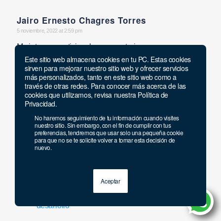
Jairo Ernesto Chagres Torres
says:
5 noviembre, 2022 at 2:59 pm
Me interesa participar la convocatoria
Este sitio web almacena cookies en tu PC. Estas cookies
sirven para mejorar nuestro sitio web y ofrecer servicios
Responder
más personalizados, tanto en este sitio web como a
través de otras redes. Para conocer más acerca de las
cookies que utilizamos, revisa nuestra Política de
dmontoya
Privacidad.
says:
21 noviembre, 2022 at 11:21 am
No haremos seguimiento de tu información cuando visites
¡Queridos Usuarios! Claro que sí, les
nuestro sitio. Sin embargo, con el fin de cumplir con tus
preferencias, tendremos que usar solo una pequeña cookie
recomendamos participar del concurso, en el
para que no se te solicite volver a tomar esta decisión de
nuevo.
momento en que se encuentre en etapa de
inscripciones, deben estar muy atentos a nuestras
publicaciones o a la página de la CNSC 👉
Aceptar
https://historico.cnsc.gov.co/index.php/convocatorias/en-
desarrollo