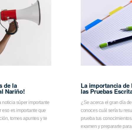
 de la
La importancia de 
al Nariño!
las Pruebas Escrit
 noticia súper importante
¿Se acerca el gran día de
r eso es importante que
conoces cuál sería tu res
ción, tomes apuntes y te
prueba tus conocimientos,
examen y prepararte para e