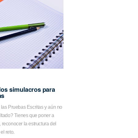
los simulacros para
as
 las Pruebas Escritas y aún no
ultado? Tienes que poner a
 reconocer la estructura del
l reto.