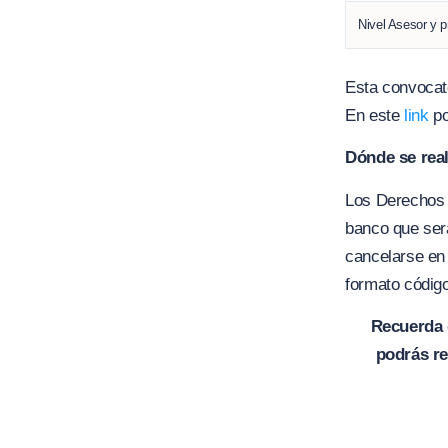
Nivel Asesor y p
Esta convocato
En este
link
po
Dónde se real
Los Derechos d
banco que ser
cancelarse en 
formato código
Recuerda q
podrás re