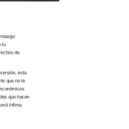
 embargo
 tu
erechos de
versión, esta
rte que no te
o económicos
ades que hacen
será ínfima