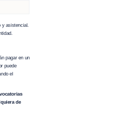
 y asistencial.
ntidad.
rán pagar en un
lor puede
ando el
nvocatorias
lquiera de