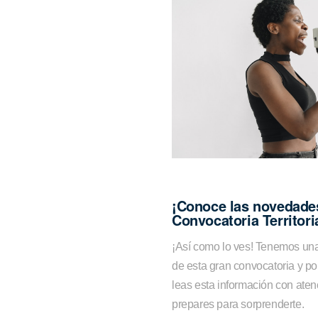
¡Conoce las novedades
Convocatoria Territori
¡Así como lo ves! Tenemos una
de esta gran convocatoria y po
leas esta información con aten
prepares para sorprenderte.