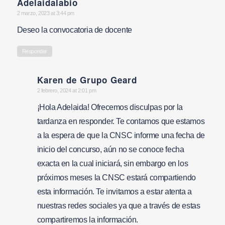
Adelaidalabio
says:
2 marzo, 2023 at 3:44 pm
Deseo la convocatoria de docente
Responder
Karen de Grupo Geard
says:
2 febrero, 2024 at 2:01 pm
¡Hola Adelaida! Ofrecemos disculpas por la
tardanza en responder. Te contamos que estamos
a la espera de que la CNSC informe una fecha de
inicio del concurso, aún no se conoce fecha
exacta en la cual iniciará, sin embargo en los
próximos meses la CNSC estará compartiendo
esta información. Te invitamos a estar atenta a
nuestras redes sociales ya que a través de estas
compartiremos la información.