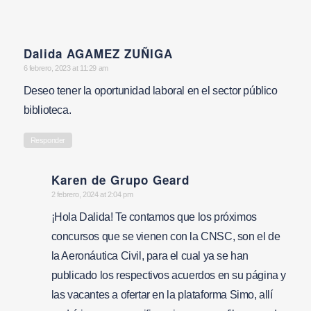
Dalida AGAMEZ ZUÑIGA
says:
6 febrero, 2023 at 11:29 am
Deseo tener la oportunidad laboral en el sector público
biblioteca.
Responder
Karen de Grupo Geard
says:
2 febrero, 2024 at 2:04 pm
¡Hola Dalida! Te contamos que los próximos
concursos que se vienen con la CNSC, son el de
la Aeronáutica Civil, para el cual ya se han
publicado los respectivos acuerdos en su página y
las vacantes a ofertar en la plataforma Simo, allí