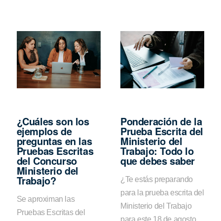
¿Cuáles son los
Ponderación de la
ejemplos de
Prueba Escrita del
preguntas en las
Ministerio del
Pruebas Escritas
Trabajo: Todo lo
del Concurso
que debes saber
Ministerio del
Trabajo?
¿Te estás preparando
para la prueba escrita del
Se aproximan las
Ministerio del Trabajo
Pruebas Escritas del
para este 18 de agosto