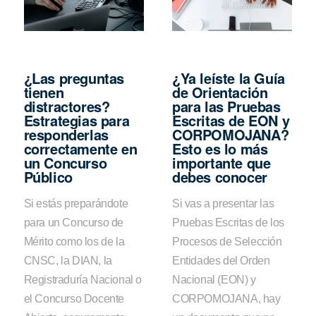
¿Las preguntas
¿Ya leíste la Guía
tienen
de Orientación
distractores?
para las Pruebas
Estrategias para
Escritas de EON y
responderlas
CORPOMOJANA?
correctamente en
Esto es lo más
un Concurso
importante que
Público
debes conocer
Si estás preparándote
Si vas a presentar las
para un Concurso de
Pruebas Escritas de los
Mérito como los de la
Procesos de Selección
CNSC, la DIAN, la
Entidades del Orden
Registraduría Nacional o
Nacional (EON) y
el Concurso Docente
CORPOMOJANA, hay