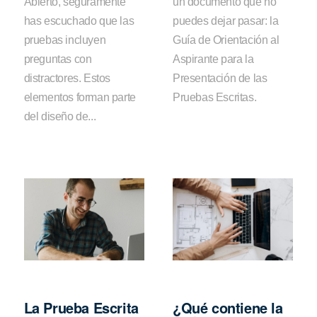
Abierto, seguramente
un documento que no
has escuchado que las
puedes dejar pasar: la
pruebas incluyen
Guía de Orientación al
preguntas con
Aspirante para la
distractores. Estos
Presentación de las
elementos forman parte
Pruebas Escritas.
del diseño de...
La Prueba Escrita
¿Qué contiene la