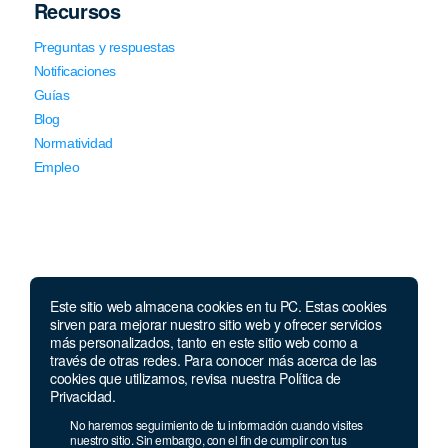
Recursos
Preguntas y respuestas
Notificaciones
Guías
Blog
Normatividad
Empleo
Este sitio web almacena cookies en tu PC. Estas cookies
Llámanos
sirven para mejorar nuestro sitio web y ofrecer servicios
más personalizados, tanto en este sitio web como a
través de otras redes. Para conocer más acerca de las
Lunes a jueves de 7 a.m.
a 5:00 p.m. Viernes de
cookies que utilizamos, revisa nuestra Política de
7 a.m. a 4 p.m. Sábados de 8 a.m. a 2 p.m.
Privacidad.
Linea nacional:
01 8000 41 3000
No haremos seguimiento de tu información cuando visites
Celular y Whatsapp:
333 033 40 39
nuestro sitio. Sin embargo, con el fin de cumplir con tus