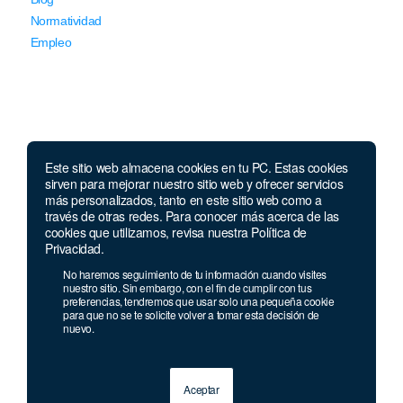
Normatividad
Empleo
Este sitio web almacena cookies en tu PC. Estas cookies
Llámanos
sirven para mejorar nuestro sitio web y ofrecer servicios
más personalizados, tanto en este sitio web como a
través de otras redes. Para conocer más acerca de las
Lunes a jueves de 7 a.m.
a 5:00 p.m. Viernes de
cookies que utilizamos, revisa nuestra Política de
7 a.m. a 4 p.m. Sábados de 8 a.m. a 2 p.m.
Privacidad.
Linea nacional:
01 8000 41 3000
No haremos seguimiento de tu información cuando visites
nuestro sitio. Sin embargo, con el fin de cumplir con tus
Celular y Whatsapp:
333 033 40 39
preferencias, tendremos que usar solo una pequeña cookie
Bogotá:
381 92 69
para que no se te solicite volver a tomar esta decisión de
nuevo.
Aceptar