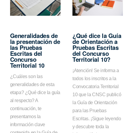
Generalidades de
¿Qué dice la Guía
la presentación de
de Orientación a
las Pruebas
Pruebas Escritas
Escritas del
del Concurso
Concurso
Territorial 10?
Territorial 10
¡Atención! Se informa a
¿Cuáles son las
todos los inscritos a la
generalidades de esta
Convocatoria Territorial
etapa? ¿Qué dice la guía
10 que la CNSC publicó
al respecto? A
la Guía de Orientación
continuación, te
para las Pruebas
presentamos la
Escritas. ¡Sigue leyendo
información clave
y descubre toda la
contenida en la Guía de