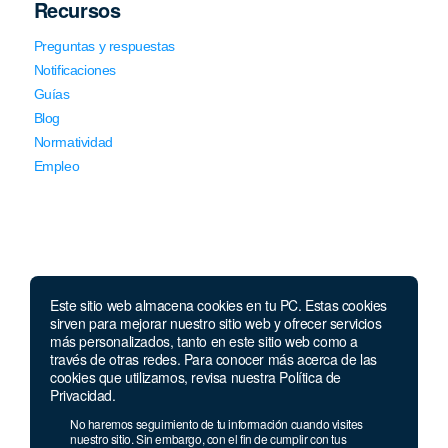
Recursos
Preguntas y respuestas
Notificaciones
Guías
Blog
Normatividad
Empleo
Este sitio web almacena cookies en tu PC. Estas cookies
Llámanos
sirven para mejorar nuestro sitio web y ofrecer servicios
más personalizados, tanto en este sitio web como a
través de otras redes. Para conocer más acerca de las
Lunes a jueves de 7 a.m.
a 5:00 p.m. Viernes de
cookies que utilizamos, revisa nuestra Política de
7 a.m. a 4 p.m. Sábados de 8 a.m. a 2 p.m.
Privacidad.
Linea nacional:
01 8000 41 3000
No haremos seguimiento de tu información cuando visites
nuestro sitio. Sin embargo, con el fin de cumplir con tus
Celular y Whatsapp:
333 033 40 39