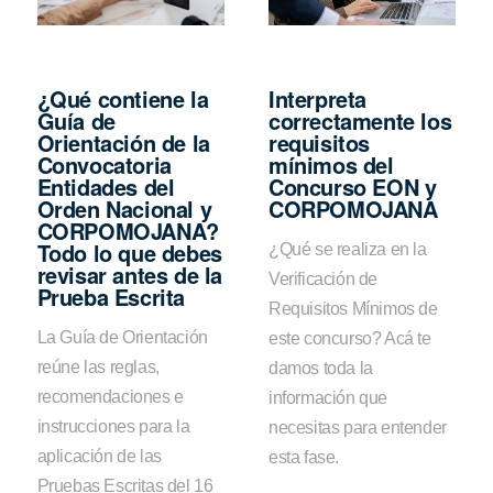
¿Qué contiene la
Interpreta
Guía de
correctamente los
Orientación de la
requisitos
Convocatoria
mínimos del
Entidades del
Concurso EON y
Orden Nacional y
CORPOMOJANA
CORPOMOJANA?
Todo lo que debes
¿Qué se realiza en la
revisar antes de la
Verificación de
Prueba Escrita
Requisitos Mínimos de
La Guía de Orientación
este concurso? Acá te
reúne las reglas,
damos toda la
recomendaciones e
información que
instrucciones para la
necesitas para entender
aplicación de las
esta fase.
Pruebas Escritas del 16