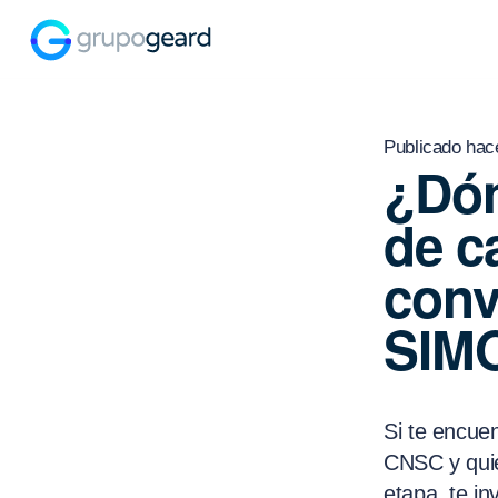
Publicado hac
¿Dón
de c
conv
SIM
Si te encuen
CNSC y quie
etapa, te i