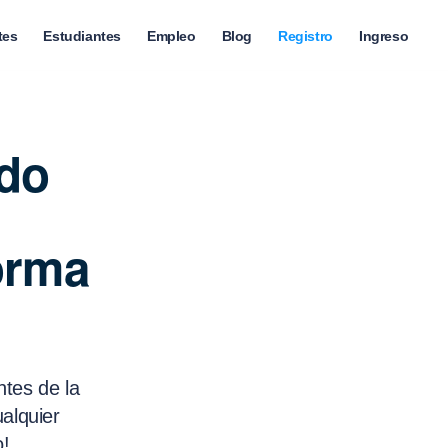
tes
Estudiantes
Empleo
Blog
Registro
Ingreso
ado
forma
ntes de la
alquier
o!