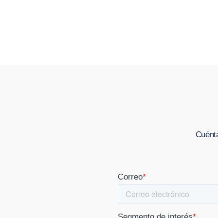
Cuénta