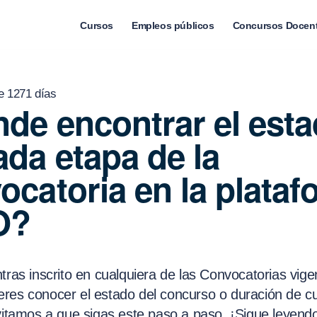
Cursos
Empleos públicos
Concursos Docen
e 1271 días
de encontrar el est
ada etapa de la
ocatoria en la plata
O?
tras inscrito en cualquiera de las Convocatorias vige
res conocer el estado del concurso o duración de cu
nvitamos a que sigas este paso a paso. ¡Sigue leyend