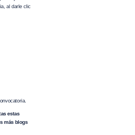
, al darle clic
convocatoria.
tas estas
os más blogs