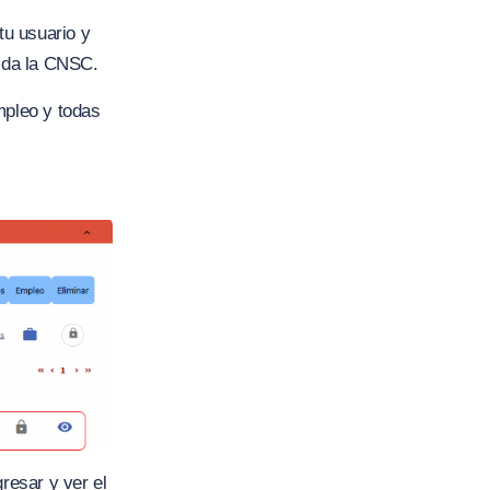
tu usuario y
s da la CNSC.
mpleo y todas
resar y ver el