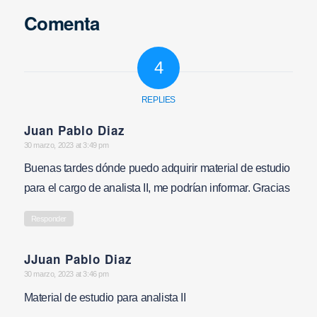
Comenta
4
REPLIES
Juan Pablo Diaz
says:
30 marzo, 2023 at 3:49 pm
Buenas tardes dónde puedo adquirir material de estudio
para el cargo de analista II, me podrían informar. Gracias
Responder
JJuan Pablo Diaz
says:
30 marzo, 2023 at 3:46 pm
Material de estudio para analista II