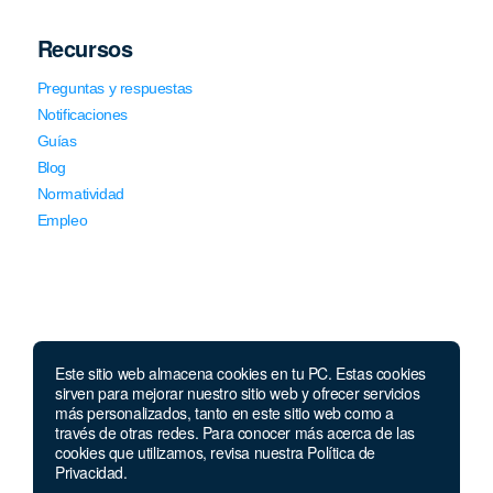
Recursos
Preguntas y respuestas
Notificaciones
Guías
Blog
Normatividad
Empleo
Este sitio web almacena cookies en tu PC. Estas cookies
Llámanos
sirven para mejorar nuestro sitio web y ofrecer servicios
más personalizados, tanto en este sitio web como a
través de otras redes. Para conocer más acerca de las
Lunes a jueves de 7 a.m.
a 5:00 p.m. Viernes de
cookies que utilizamos, revisa nuestra Política de
7 a.m. a 4 p.m. Sábados de 8 a.m. a 2 p.m.
Privacidad.