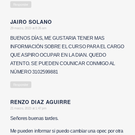
Responder
JAIRO SOLANO
says:
29 marzo, 2023 at 8:26 am
BUENOS DÍAS, ME GUSTARIA TENER MAS
INFORMACIÓN SOBRE EL CURSO PARA EL CARGO
QUE ASPIRO OCUPAR EN LA DIAN. QUEDO
ATENTO. SE PUEDEN COUNICAR CONMIGO AL
NÚMERO 3102599881
Responder
RENZO DIAZ AGUIRRE
says:
21 marzo, 2023 at 1:47 pm
Señores buenas tardes.
Me pueden informar si puedo cambiar una opec por otra