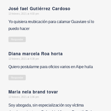
José fael Gutiérrez Cardoso
says:
13 febrero, 2021 at 4:00 pm
Yo quisiera reubicación para calamar Guaviare sí lo
puedo hacer
Responder
Diana marcela Roa horta
says:
12 febrero, 2021 at 4:38 pm
Quiero postularme para oficios varios en Aipe huila
Responder
Maria nela brand tovar
says:
12 febrero, 2021 at 1:06 pm
Soy abogada, sin especialización soy víctima