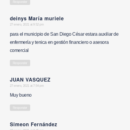
Responder
deinys María muriele
says:
27 enero, 2021 at 9:52 pm
para el municipio de San Diego César estara auxiliar de
enfermería y tenica en gestión financiero o asesora
comercial
Responder
JUAN VASQUEZ
says:
27 enero, 2021 at 7:54 pm
Muy bueno
Responder
Simeon Fernández