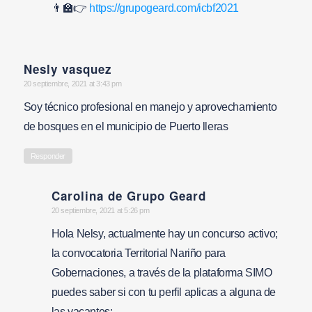
👨‍🏫👉
https://grupogeard.com/icbf2021
Nesly vasquez
says:
20 septiembre, 2021 at 3:43 pm
Soy técnico profesional en manejo y aprovechamiento
de bosques en el municipio de Puerto lleras
Responder
Carolina de Grupo Geard
says:
20 septiembre, 2021 at 5:26 pm
Hola Nelsy, actualmente hay un concurso activo;
la convocatoria Territorial Nariño para
Gobernaciones, a través de la plataforma SIMO
puedes saber si con tu perfil aplicas a alguna de
las vacantes: