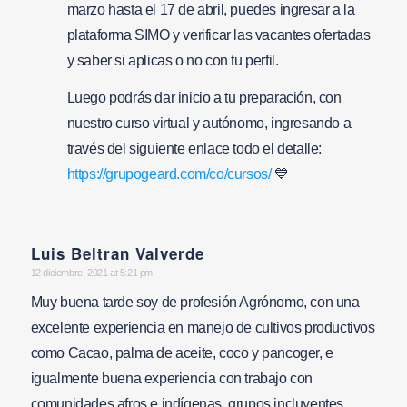
marzo hasta el 17 de abril, puedes ingresar a la
plataforma SIMO y verificar las vacantes ofertadas
y saber si aplicas o no con tu perfil.
Luego podrás dar inicio a tu preparación, con
nuestro curso virtual y autónomo, ingresando a
través del siguiente enlace todo el detalle:
https://grupogeard.com/co/cursos/
💙
Luis Beltran Valverde
says:
12 diciembre, 2021 at 5:21 pm
Muy buena tarde soy de profesión Agrónomo, con una
excelente experiencia en manejo de cultivos productivos
como Cacao, palma de aceite, coco y pancoger, e
igualmente buena experiencia con trabajo con
comunidades afros e indígenas, grupos incluyentes