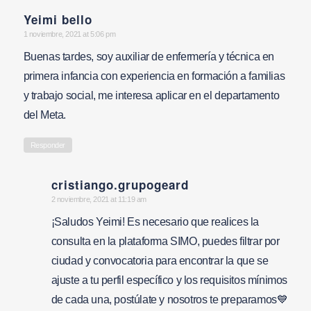
Yeimi bello
says:
1 noviembre, 2021 at 5:06 pm
Buenas tardes, soy auxiliar de enfermería y técnica en
primera infancia con experiencia en formación a familias
y trabajo social, me interesa aplicar en el departamento
del Meta.
Responder
cristiango.grupogeard
says:
2 noviembre, 2021 at 11:19 am
¡Saludos Yeimi! Es necesario que realices la
consulta en la plataforma SIMO, puedes filtrar por
ciudad y convocatoria para encontrar la que se
ajuste a tu perfil específico y los requisitos mínimos
de cada una, postúlate y nosotros te preparamos💙