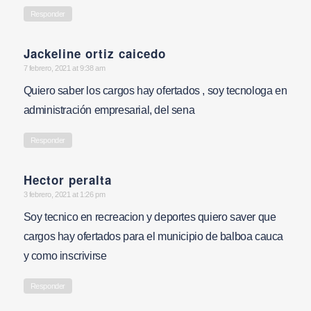
Responder
Jackeline ortiz caicedo
says:
7 febrero, 2021 at 9:38 am
Quiero saber los cargos hay ofertados , soy tecnologa en
administración empresarial, del sena
Responder
Hector peralta
says:
3 febrero, 2021 at 1:26 pm
Soy tecnico en recreacion y deportes quiero saver que
cargos hay ofertados para el municipio de balboa cauca
y como inscrivirse
Responder