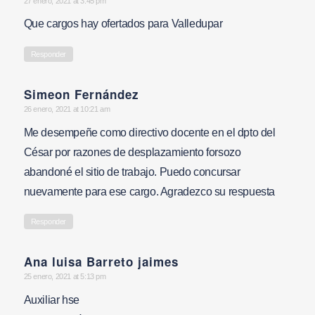
says:
27 enero, 2021 at 3:45 pm
Que cargos hay ofertados para Valledupar
Responder
Simeon Fernández
says:
26 enero, 2021 at 10:21 am
Me desempeñe como directivo docente en el dpto del
César por razones de desplazamiento forsozo
abandoné el sitio de trabajo. Puedo concursar
nuevamente para ese cargo. Agradezco su respuesta
Responder
Ana luisa Barreto jaimes
says:
25 enero, 2021 at 5:13 pm
Auxiliar hse