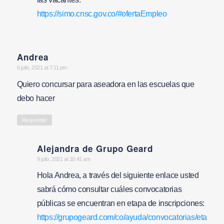
https://simo.cnsc.gov.co/#ofertaEmpleo
Andrea
says:
6 julio, 2021 at 7:11 pm
Quiero concursar para aseadora en las escuelas que
debo hacer
Responder
Alejandra de Grupo Geard
says:
9 julio, 2021 at 10:41 am
Hola Andrea, a través del siguiente enlace usted
sabrá cómo consultar cuáles convocatorias
públicas se encuentran en etapa de inscripciones:
https://grupogeard.com/co/ayuda/convocatorias/etapa-