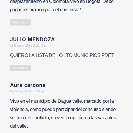
desplazamiento en Colombia.Vivo en Bogotá. Debo
pagar inscripción para el concurso?.
Responder
JULIO MENDOZA
says:
12 febrero, 2021 at 10:41 am
QUIERO LA LISTA DE LO 1TO MUNICIPIOS PDET
Responder
Aura cardona
says:
9 febrero, 2021 at 11:42 pm
Vivo en el municipio de Dagua valle, marcado por la
violencia, como puedo participar del concurso siendo
victima del conflicto, no veo la opción en las vacantes
del valle.