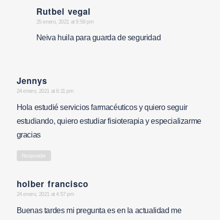
Rutbel vegal
says:
25 enero, 2021 at 9:59 pm
Neiva huila para guarda de seguridad
Jennys
says:
24 enero, 2021 at 6:11 pm
Hola estudié servicios farmacéuticos y quiero seguir
estudiando, quiero estudiar fisioterapia y especializarme
gracias
Responder
holber francisco
says:
24 enero, 2021 at 4:57 pm
Buenas tardes mi pregunta es en la actualidad me