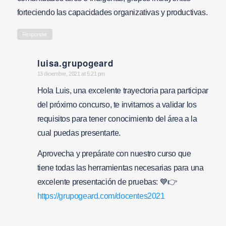
forteciendo las capacidades organizativas y productivas.
Responder
luisa.grupogeard
says:
13 diciembre, 2021 at 5:21 pm
Hola Luis, una excelente trayectoria para participar
del próximo concurso, te invitamos a validar los
requisitos para tener conocimiento del área a la
cual puedas presentarte.
Aprovecha y prepárate con nuestro curso que
tiene todas las herramientas necesarias para una
excelente presentación de pruebas: 💙👉
https://grupogeard.com/docentes2021