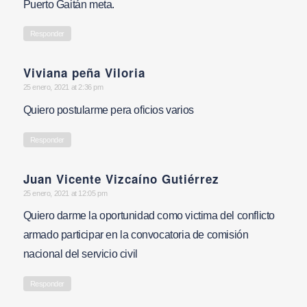
Puerto Gaitán meta.
Responder
Viviana peña Viloria
says:
25 enero, 2021 at 2:36 pm
Quiero postularme pera oficios varios
Responder
Juan Vicente Vizcaíno Gutiérrez
says:
25 enero, 2021 at 12:05 pm
Quiero darme la oportunidad como victima del conflicto
armado participar en la convocatoria de comisión
nacional del servicio civil
Responder