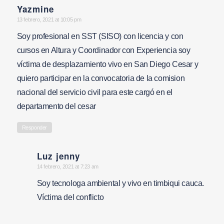
Yazmine
says:
13 febrero, 2021 at 10:05 pm
Soy profesional en SST (SISO) con licencia y con
cursos en Altura y Coordinador con Experiencia soy
víctima de desplazamiento vivo en San Diego Cesar y
quiero participar en la convocatoria de la comision
nacional del servicio civil para este cargó en el
departamento del cesar
Responder
Luz jenny
says:
14 febrero, 2021 at 7:23 am
Soy tecnologa ambiental y vivo en timbiqui cauca.
Víctima del conflicto