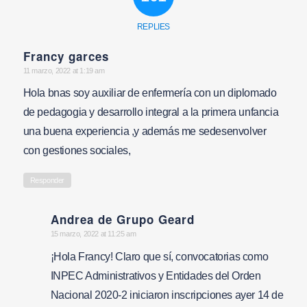
REPLIES
Francy garces
says:
11 marzo, 2022 at 1:19 am
Hola bnas soy auxiliar de enfermería con un diplomado
de pedagogia y desarrollo integral a la primera unfancia
una buena experiencia ,y además me sedesenvolver
con gestiones sociales,
Responder
Andrea de Grupo Geard
says:
15 marzo, 2022 at 11:25 am
¡Hola Francy! Claro que sí, convocatorias como
INPEC Administrativos y Entidades del Orden
Nacional 2020-2 iniciaron inscripciones ayer 14 de