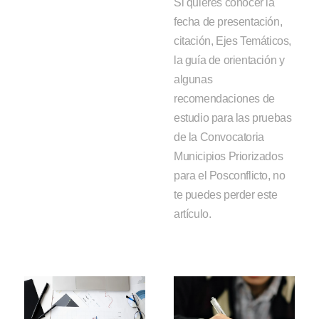
Si quieres conocer la
fecha de presentación,
citación, Ejes Temáticos,
la guía de orientación y
algunas
recomendaciones de
estudio para las pruebas
de la Convocatoria
Municipios Priorizados
para el Posconflicto, no
te puedes perder este
artículo.