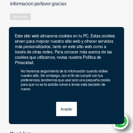
informacion porfavor gracias
Responder
Abdon
Este sitio web almacena cookies en tu PC. Estas cookies
says:
1 abril, 2021 at 4:34 pm
sirven para mejorar nuestro sitio web y ofrecer servicios
más personalizados, tanto en este sitio web como a
Amigables con el Ambiente; Biodiversidad y
través de otras redes. Para conocer más acerca de las
cookies que utilizamos, revisa nuestra Política de
Transparencia #InnovacionAgroYa
Privacidad.
#ElPlanPafdelZipaParticipacionCiudadanaCampesin
No haremos seguimiento de tu información cuando visites
#EcoZipa #MiOrigenPijao_Q_Co_Su_IbA_Gaia
nuestro sitio. Sin embargo, con el fin de cumplir con tus
preferencias, tendremos que usar solo una pequeña cookie
#AsofamoradelZipa
para que no se te solicite volver a tomar esta decisión de
nuevo.
#MujeresRuralesANUC_Co_Su_IbA_Gaia
#MujeresReconciliadelZipa @asofamora
@Nicolslpezm2 @mvznicol
Aceptar