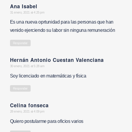
Ana Isabel
says:
31 enero, 2021 at 4:25 pm
Es una nueva oprtunidad para las personas que han
venido ejerciendo su labor sin ninguna remuneración
Responder
Hernán Antonio Cuestan Valenciana
says:
30 enero, 2021 at 5:28 am
Soy licenciado en matemáticas y física
Responder
Celina fonseca
says:
28 enero, 2021 at 4:09 pm
Quiero postularme para oficios varios