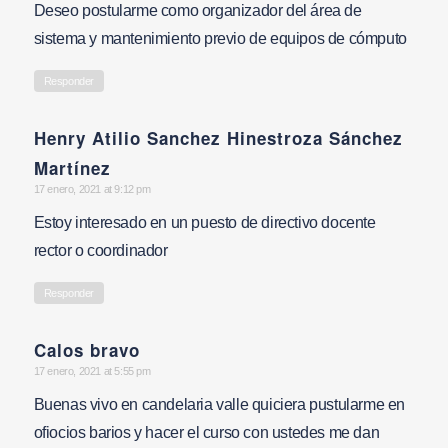
Deseo postularme como organizador del área de
sistema y mantenimiento previo de equipos de cómputo
Responder
Henry Atilio Sanchez Hinestroza Sánchez
says:
Martínez
17 enero, 2021 at 9:12 pm
Estoy interesado en un puesto de directivo docente
rector o coordinador
Responder
Calos bravo
says:
17 enero, 2021 at 5:55 pm
Buenas vivo en candelaria valle quiciera pustularme en
ofiocios barios y hacer el curso con ustedes me dan