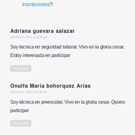
inscripciones/
?
Adriana guevara salazar
says:
20 febrero, 2021 at 6:36 pm
Soy tecnica en seguridad laboral. Vivo en la gloria cesar.
Estoy interesada en participar
Responder
Onulfa María bohorquez Arias
says:
20 febrero, 2021 at 6:30 pm
Soy técnica en preescolar. Vivo en la gloria cesar. Quiero
participar
Responder