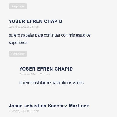
Responder
YOSER EFREN CHAPID
says:
22 enero, 2021 at 2:57 pm
quiero trabajar para continuar con mis estudios
superiores
Responder
YOSER EFREN CHAPID
says:
22 enero, 2021 at 2:59 pm
quiero postularme para oficios varios
Johan sebastian Sánchez Martínez
says:
17 enero, 2021 at 9:17 pm