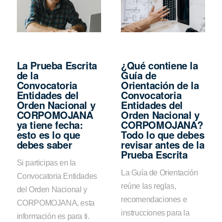
La Prueba Escrita
¿Qué contiene la
de la
Guía de
Convocatoria
Orientación de la
Entidades del
Convocatoria
Orden Nacional y
Entidades del
CORPOMOJANA
Orden Nacional y
ya tiene fecha:
CORPOMOJANA?
esto es lo que
Todo lo que debes
debes saber
revisar antes de la
Prueba Escrita
Si participas en la
La Guía de Orientación
Convocatoria Entidades
reúne las reglas,
del Orden Nacional y
recomendaciones e
CORPOMOJANA, esta
instrucciones para la
información es para ti.