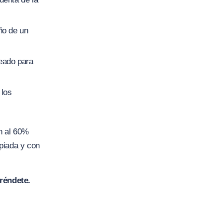
ño de un
eado para
 los
n al 60%
piada y con
réndete.