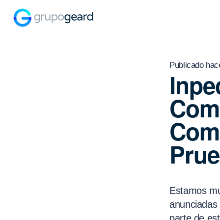
Publicado hac
Inpe
Comp
Comp
Prue
Estamos muy
anunciadas
parte de es