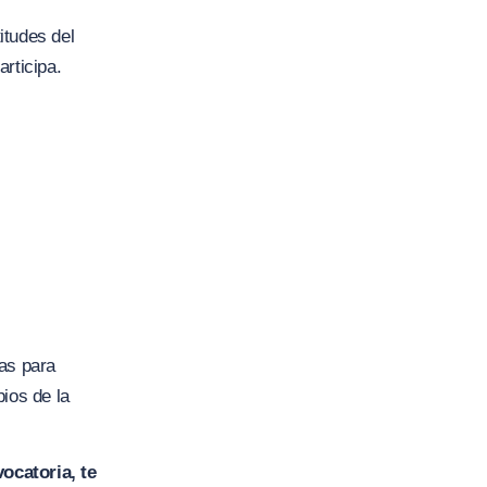
itudes del
rticipa.
tas para
ios de la
ocatoria, te