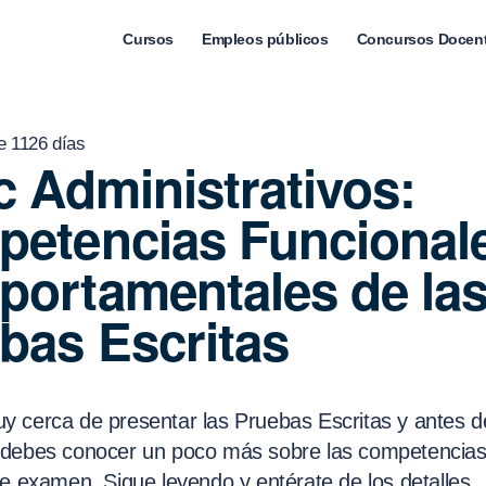
Cursos
Empleos públicos
Concursos Docen
e 1126 días
c Administrativos:
etencias Funcional
ortamentales de la
bas Escritas
 cerca de presentar las Pruebas Escritas y antes 
 debes conocer un poco más sobre las competencia
te examen. Sigue leyendo y entérate de los detalles.