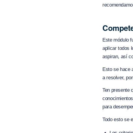
recomendamos
Compete
Este módulo fu
aplicar todos 
aspiran, así 
Esto se hace a
a resolver, po
Ten presente 
conocimientos,
para desempeñ
Todo esto se e
Los criteri