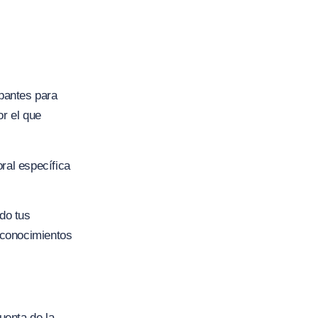
ipantes para
or el que
ral específica
do tus
y conocimientos
uenta de la