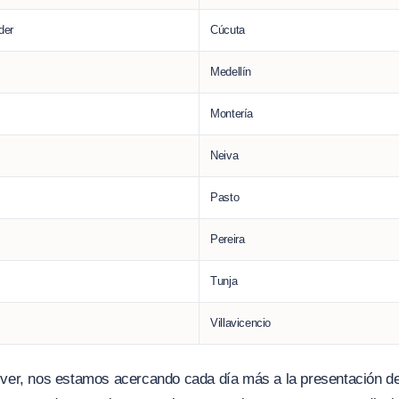
der
Cúcuta
Medellín
Montería
Neiva
Pasto
Pereira
Tunja
Villavicencio
er, nos estamos acercando cada día más a la presentación d